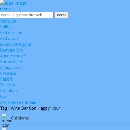
menu
Youtube
Edilizia
Ristorazione
Ristoranti
Senza categoria
Compro Oro
Auto e moto
Parrucchieri
Artigianato
Estetica
Fabbri
Psicologi
Idraulico
Bar
Assistenza Caldaie
Tag › Wine Bar Con Happy Hour
Chi siamo