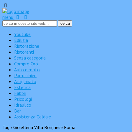
menu
Youtube
Edilizia
Ristorazione
Ristoranti
Senza categoria
Compro Oro
Auto e moto
Parrucchieri
Artigianato
Estetica
Fabbri
Psicologi
Idraulico
Bar
Assistenza Caldaie
Tag › Gioielleria Villa Borghese Roma