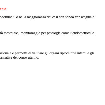
chia
.
 addominali o nella maggioranza dei casi con sonda transvaginale.
arità mestruale, monitoraggio per patologie come l’endometriosi o
ale e permette di valutare gli organi riproduttivi interni e gli
ormative del corpo uterino.