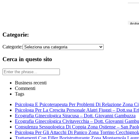
Categorie:
Categorie:
Cerca in questo sito
Business recenti
Commenti
Tags
Psicologa E Psicoterapeuta Per Problemi Di Relazione Zona Ci
Psicologa Per La Crescita Personale Alatri Fiuggi – Dott.ssa Er
Ecografia Ginecologica Siracusa – Dott. Giovanni Gambuzza
Ecografia Ginecologica Civitavecchia – Dott. Giovanni Gamb
Consulenza Sessuologica Di Coppia Zona Ostiense – San Paol
Psicologa Per Gli Attacchi Di Panico Zona Torrino Cecchignol
Trattamenti Con Filler Boristrutturante Zona Montagnola Laur