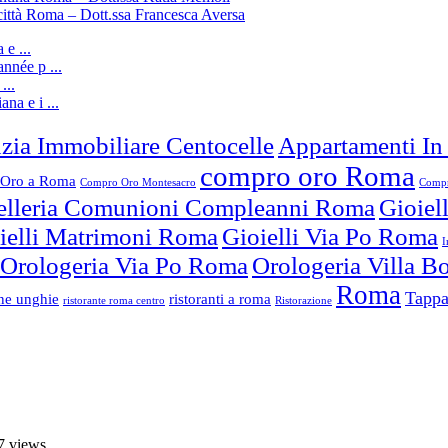
città Roma – Dott.ssa Francesca Aversa
e ...
nnée p ...
...
ana e i ...
zia Immobiliare Centocelle
Appartamenti In
compro oro Roma
Oro a Roma
Compro Oro Montesacro
Compr
elleria Comunioni Compleanni Roma
Gioiel
ielli Matrimoni Roma
Gioielli Via Po Roma
I
Orologeria Via Po Roma
Orologeria Villa 
Roma
Tappa
one unghie
ristoranti a roma
ristorante roma centro
Ristorazione
7 views