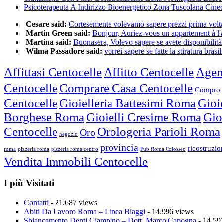
Psicoterapeuta A Indirizzo Bioenergetico Zona Tuscolana Cine
Cesare said:
Cortesemente volevamo sapere prezzi prima volta 
Martin Green said:
Bonjour, Auriez-vous un appartement à l'a
Martina said:
Buonasera, Volevo sapere se avete disponibilità 
Wilma Passadore said:
vorrei sapere se fatte la stiratura brasili
Affittasi Centocelle
Affitto Centocelle
Agen
Centocelle
Comprare Casa Centocelle
Compro 
Centocelle
Gioielleria Battesimi Roma
Gioi
Borghese Roma
Gioielli Cresime Roma
Gio
Centocelle
Orologeria Parioli Roma
Oro
negozio
provincia
ricostruzi
roma
pizzeria roma
pizzeria roma centro
Pub Roma Colosseo
Vendita Immobili Centocelle
I più Visitati
Contatti
- 21.687 views
Abiti Da Lavoro Roma – Linea Biaggi
- 14.996 views
Sbiancamento Denti Ciampino – Dott. Marco Capogna
- 14.59