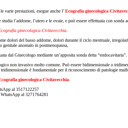
e varie prestazioni, esegue anche l’
Ecografia ginecologica Civitavec
 studia l’addome, l’utero e le ovaie, e può essere effettuata con sonda
Ecografia ginecologica Civitavecchia
.
 come dolori del basso addome, dolori durante il ciclo mestruale, irregol
nto genitale anomalo in postmenopausa,
uata dal Ginecologo mediante un’apposita sonda detta “endocavitaria”.
ico non invasivo molto comune. Può essere bidimensionale o tridimension
 tridimensionale è fondamentale per il riconoscimento di patologie malf
Ecografia ginecologica Civitavecchia
.
hatsApp al 3517122257
gio WhatsApp al 3271764281