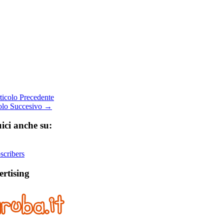
icolo Precedente
olo Succesivo →
ici anche su:
cribers
rtising