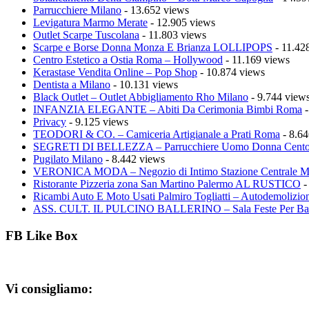
Parrucchiere Milano
- 13.652 views
Levigatura Marmo Merate
- 12.905 views
Outlet Scarpe Tuscolana
- 11.803 views
Scarpe e Borse Donna Monza E Brianza LOLLIPOPS
- 11.42
Centro Estetico a Ostia Roma – Hollywood
- 11.169 views
Kerastase Vendita Online – Pop Shop
- 10.874 views
Dentista a Milano
- 10.131 views
Black Outlet – Outlet Abbigliamento Rho Milano
- 9.744 view
INFANZIA ELEGANTE – Abiti Da Cerimonia Bimbi Roma
-
Privacy
- 9.125 views
TEODORI & CO. – Camiceria Artigianale a Prati Roma
- 8.64
SEGRETI DI BELLEZZA – Parrucchiere Uomo Donna Cento
Pugilato Milano
- 8.442 views
VERONICA MODA – Negozio di Intimo Stazione Centrale M
Ristorante Pizzeria zona San Martino Palermo AL RUSTICO
-
Ricambi Auto E Moto Usati Palmiro Togliatti – Autodemolizion
ASS. CULT. IL PULCINO BALLERINO – Sala Feste Per Ba
FB Like Box
Vi consigliamo: