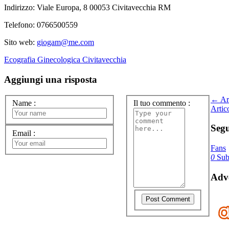
Indirizzo: Viale Europa, 8 00053 Civitavecchia RM
Telefono: 0766500559
Sito web:
giogam@me.com
Ecografia Ginecologica Civitavecchia
Aggiungi una risposta
← Art
Name
:
Il tuo commento
:
Artic
Segu
Email
:
Fans
0
Subs
Adve