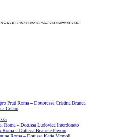
pro Prati Roma – Dottoressa Cristina Branca
ica Celani
uzza
o, Roma – Dott.ssa Ludovica Interdonato
a Roma – Dott.ssa Beatrice Pavoni
entina Roma – Dott.ssa Katia Memoli