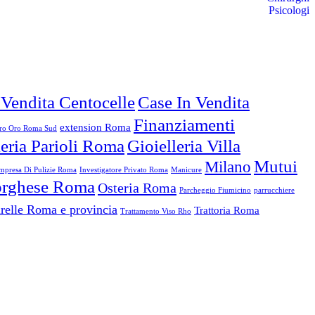
Psicologi
 Vendita Centocelle
Case In Vendita
Finanziamenti
extension Roma
o Oro Roma Sud
leria Parioli Roma
Gioielleria Villa
Mutui
Milano
mpresa Di Pulizie Roma
Investigatore Privato Roma
Manicure
Borghese Roma
Osteria Roma
Parcheggio Fiumicino
parrucchiere
relle Roma e provincia
Trattoria Roma
Trattamento Viso Rho