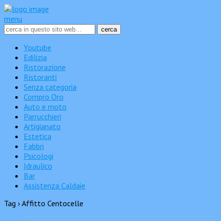
menu
Youtube
Edilizia
Ristorazione
Ristoranti
Senza categoria
Compro Oro
Auto e moto
Parrucchieri
Artigianato
Estetica
Fabbri
Psicologi
Idraulico
Bar
Assistenza Caldaie
Tag › Affitto Centocelle