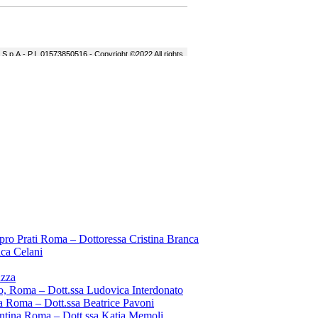
pro Prati Roma – Dottoressa Cristina Branca
ica Celani
uzza
o, Roma – Dott.ssa Ludovica Interdonato
a Roma – Dott.ssa Beatrice Pavoni
entina Roma – Dott.ssa Katia Memoli