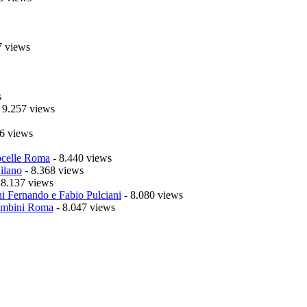
7 views
s
 9.257 views
6 views
celle Roma
- 8.440 views
ilano
- 8.368 views
 8.137 views
i Fernando e Fabio Pulciani
- 8.080 views
mbini Roma
- 8.047 views