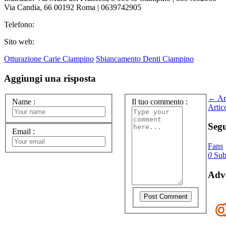
Via Candia, 66 00192 Roma | 0639742905
Telefono:
Sito web:
Otturazione Carie Ciampino
Sbiancamento Denti Ciampino
Aggiungi una risposta
← Art
Name
:
Il tuo commento
:
Artic
Segu
Email
:
Fans
0
Subs
Adve