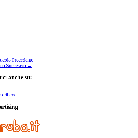
icolo Precedente
olo Succesivo →
ici anche su:
cribers
rtising