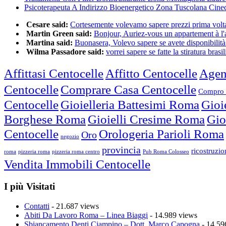
Psicoterapeuta A Indirizzo Bioenergetico Zona Tuscolana Cine
Cesare said:
Cortesemente volevamo sapere prezzi prima volta 
Martin Green said:
Bonjour, Auriez-vous un appartement à l'a
Martina said:
Buonasera, Volevo sapere se avete disponibilità 
Wilma Passadore said:
vorrei sapere se fatte la stiratura brasili
Affittasi Centocelle
Affitto Centocelle
Agen
Centocelle
Comprare Casa Centocelle
Compro 
Centocelle
Gioielleria Battesimi Roma
Gioi
Borghese Roma
Gioielli Cresime Roma
Gio
Centocelle
Orologeria Parioli Roma
Oro
negozio
provincia
ricostruzi
roma
pizzeria roma
pizzeria roma centro
Pub Roma Colosseo
Vendita Immobili Centocelle
I più Visitati
Contatti
- 21.687 views
Abiti Da Lavoro Roma – Linea Biaggi
- 14.989 views
Sbiancamento Denti Ciampino – Dott. Marco Capogna
- 14.59