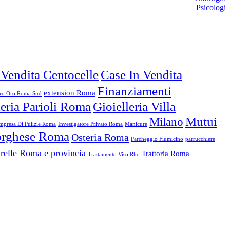
Psicologi
 Vendita Centocelle
Case In Vendita
Finanziamenti
extension Roma
o Oro Roma Sud
leria Parioli Roma
Gioielleria Villa
Mutui
Milano
mpresa Di Pulizie Roma
Investigatore Privato Roma
Manicure
Borghese Roma
Osteria Roma
Parcheggio Fiumicino
parrucchiere
relle Roma e provincia
Trattoria Roma
Trattamento Viso Rho