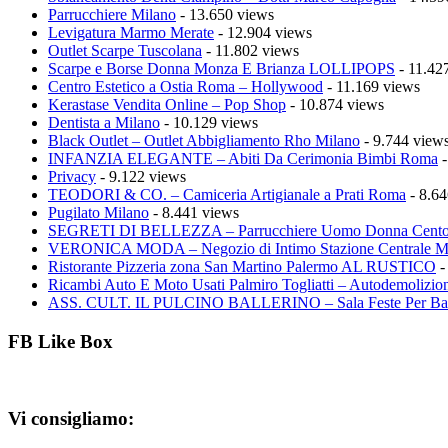
Parrucchiere Milano
- 13.650 views
Levigatura Marmo Merate
- 12.904 views
Outlet Scarpe Tuscolana
- 11.802 views
Scarpe e Borse Donna Monza E Brianza LOLLIPOPS
- 11.42
Centro Estetico a Ostia Roma – Hollywood
- 11.169 views
Kerastase Vendita Online – Pop Shop
- 10.874 views
Dentista a Milano
- 10.129 views
Black Outlet – Outlet Abbigliamento Rho Milano
- 9.744 view
INFANZIA ELEGANTE – Abiti Da Cerimonia Bimbi Roma
-
Privacy
- 9.122 views
TEODORI & CO. – Camiceria Artigianale a Prati Roma
- 8.64
Pugilato Milano
- 8.441 views
SEGRETI DI BELLEZZA – Parrucchiere Uomo Donna Cento
VERONICA MODA – Negozio di Intimo Stazione Centrale M
Ristorante Pizzeria zona San Martino Palermo AL RUSTICO
-
Ricambi Auto E Moto Usati Palmiro Togliatti – Autodemolizion
ASS. CULT. IL PULCINO BALLERINO – Sala Feste Per Ba
FB Like Box
Vi consigliamo: