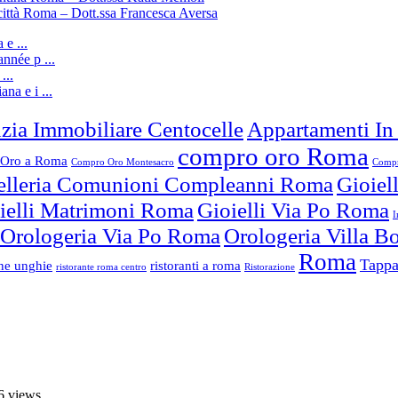
città Roma – Dott.ssa Francesca Aversa
e ...
nnée p ...
...
ana e i ...
zia Immobiliare Centocelle
Appartamenti In
compro oro Roma
Oro a Roma
Compro Oro Montesacro
Compr
elleria Comunioni Compleanni Roma
Gioiel
ielli Matrimoni Roma
Gioielli Via Po Roma
I
Orologeria Via Po Roma
Orologeria Villa 
Roma
Tappa
one unghie
ristoranti a roma
ristorante roma centro
Ristorazione
6 views