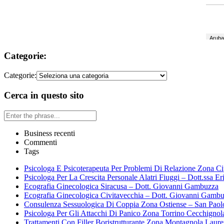
Categorie:
Categorie:
Cerca in questo sito
Business recenti
Commenti
Tags
Psicologa E Psicoterapeuta Per Problemi Di Relazione Zona Ci
Psicologa Per La Crescita Personale Alatri Fiuggi – Dott.ssa Er
Ecografia Ginecologica Siracusa – Dott. Giovanni Gambuzza
Ecografia Ginecologica Civitavecchia – Dott. Giovanni Gamb
Consulenza Sessuologica Di Coppia Zona Ostiense – San Paol
Psicologa Per Gli Attacchi Di Panico Zona Torrino Cecchignol
Trattamenti Con Filler Boristrutturante Zona Montagnola Laur