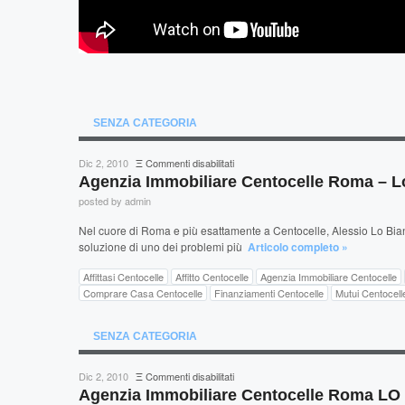
SENZA CATEGORIA
su
Dic 2, 2010
Ξ
Commenti disabilitati
Agenzia
Agenzia Immobiliare Centocelle Roma – L
Immobiliare
posted by admin
Centocelle
Roma
Nel cuore di Roma e più esattamente a Centocelle, Alessio Lo Bianco
–
soluzione di uno dei problemi più
Articolo completo »
Lo
Bianco
Affittasi Centocelle
Affitto Centocelle
Agenzia Immobiliare Centocelle
Comprare Casa Centocelle
Finanziamenti Centocelle
Mutui Centocell
SENZA CATEGORIA
su
Dic 2, 2010
Ξ
Commenti disabilitati
Agenzia
Agenzia Immobiliare Centocelle Roma L