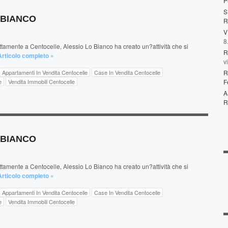
P
S
O BIANCO
R
V
8
amente a Centocelle, Alessio Lo Bianco ha creato un?attività che si
R
Articolo completo »
v
Appartamenti In Vendita Centocelle
Case In Vendita Centocelle
R
e
Vendita Immobili Centocelle
F
A
R
O BIANCO
amente a Centocelle, Alessio Lo Bianco ha creato un?attività che si
Articolo completo »
Appartamenti In Vendita Centocelle
Case In Vendita Centocelle
e
Vendita Immobili Centocelle