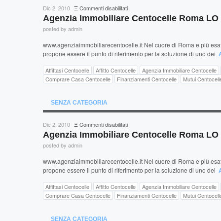
su
Dic 2, 2010
Ξ
Commenti disabilitati
Agenzia
Agenzia Immobiliare Centocelle Roma L
Immobiliare
posted by admin
Centocelle
Roma
www.agenziaimmobiliarecentocelle.it Nel cuore di Roma e più esatt
LO
propone essere il punto di riferimento per la soluzione di uno dei
BIANCO
Affittasi Centocelle
Affitto Centocelle
Agenzia Immobiliare Centocelle
Comprare Casa Centocelle
Finanziamenti Centocelle
Mutui Centocell
SENZA CATEGORIA
su
Dic 2, 2010
Ξ
Commenti disabilitati
Agenzia
Agenzia Immobiliare Centocelle Roma L
Immobiliare
posted by admin
Centocelle
Roma
www.agenziaimmobiliarecentocelle.it Nel cuore di Roma e più esatt
LO
propone essere il punto di riferimento per la soluzione di uno dei
BIANCO
Affittasi Centocelle
Affitto Centocelle
Agenzia Immobiliare Centocelle
Comprare Casa Centocelle
Finanziamenti Centocelle
Mutui Centocell
SENZA CATEGORIA