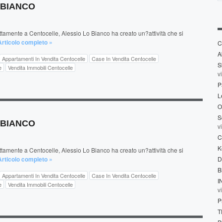
O BIANCO
amente a Centocelle, Alessio Lo Bianco ha creato un?attività che si
Articolo completo »
C
A
Appartamenti In Vendita Centocelle
Case In Vendita Centocelle
S
e
Vendita Immobili Centocelle
v
P
L
O
S
O BIANCO
v
C
K
amente a Centocelle, Alessio Lo Bianco ha creato un?attività che si
Articolo completo »
D
B
Appartamenti In Vendita Centocelle
Case In Vendita Centocelle
I
e
Vendita Immobili Centocelle
v
P
T