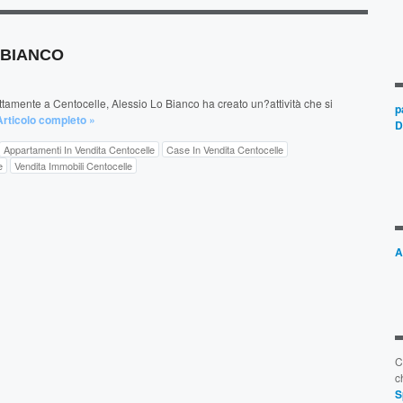
O BIANCO
amente a Centocelle, Alessio Lo Bianco ha creato un?attività che si
p
Articolo completo »
D
Appartamenti In Vendita Centocelle
Case In Vendita Centocelle
e
Vendita Immobili Centocelle
A
C
c
S