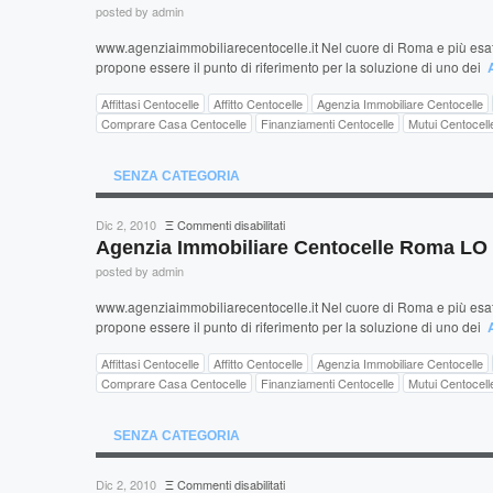
Immobiliare
posted by admin
Centocelle
Roma
www.agenziaimmobiliarecentocelle.it Nel cuore di Roma e più esatt
LO
propone essere il punto di riferimento per la soluzione di uno dei
BIANCO
Affittasi Centocelle
Affitto Centocelle
Agenzia Immobiliare Centocelle
Comprare Casa Centocelle
Finanziamenti Centocelle
Mutui Centocell
SENZA CATEGORIA
su
Dic 2, 2010
Ξ
Commenti disabilitati
Agenzia
Agenzia Immobiliare Centocelle Roma L
Immobiliare
posted by admin
Centocelle
Roma
www.agenziaimmobiliarecentocelle.it Nel cuore di Roma e più esatt
LO
propone essere il punto di riferimento per la soluzione di uno dei
BIANCO
Affittasi Centocelle
Affitto Centocelle
Agenzia Immobiliare Centocelle
Comprare Casa Centocelle
Finanziamenti Centocelle
Mutui Centocell
SENZA CATEGORIA
su
Dic 2, 2010
Ξ
Commenti disabilitati