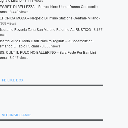
ugilato Milano
- 8.441 views
EGRETI DI BELLEZZA – Parrucchiere Uomo Donna Centocelle
oma
- 8.440 views
ERONICA MODA – Negozio Di Intimo Stazione Centrale Milano
-
.368 views
istorante Pizzeria Zona San Martino Palermo AL RUSTICO
- 8.137
iews
icambi Auto E Moto Usati Palmiro Togliatti – Autodemolizioni
ernando E Fabio Pulciani
- 8.080 views
SS. CULT. IL PULCINO BALLERINO – Sala Feste Per Bambini
oma
- 8.047 views
FB LIKE BOX
VI CONSIGLIAMO: