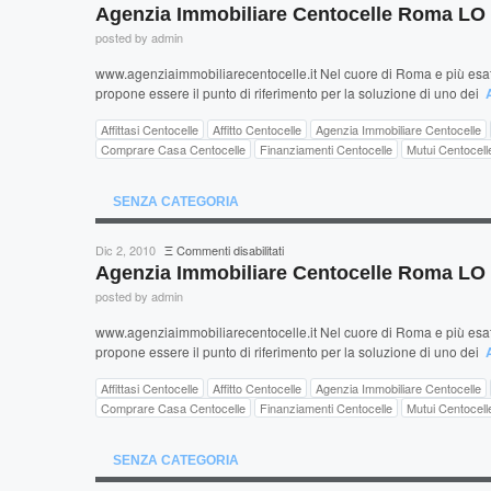
Agenzia
Agenzia Immobiliare Centocelle Roma L
Immobiliare
posted by admin
Centocelle
Roma
www.agenziaimmobiliarecentocelle.it Nel cuore di Roma e più esatt
LO
propone essere il punto di riferimento per la soluzione di uno dei
BIANCO
Affittasi Centocelle
Affitto Centocelle
Agenzia Immobiliare Centocelle
Comprare Casa Centocelle
Finanziamenti Centocelle
Mutui Centocell
SENZA CATEGORIA
su
Dic 2, 2010
Ξ
Commenti disabilitati
Agenzia
Agenzia Immobiliare Centocelle Roma L
Immobiliare
posted by admin
Centocelle
Roma
www.agenziaimmobiliarecentocelle.it Nel cuore di Roma e più esatt
LO
propone essere il punto di riferimento per la soluzione di uno dei
BIANCO
Affittasi Centocelle
Affitto Centocelle
Agenzia Immobiliare Centocelle
Comprare Casa Centocelle
Finanziamenti Centocelle
Mutui Centocell
SENZA CATEGORIA