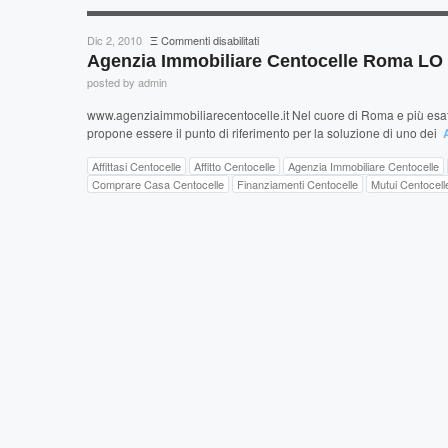
su
Dic 2, 2010
Ξ
Commenti disabilitati
Agenzia
Agenzia Immobiliare Centocelle Roma L
Immobiliare
posted by admin
Centocelle
Roma
www.agenziaimmobiliarecentocelle.it Nel cuore di Roma e più esatt
LO
propone essere il punto di riferimento per la soluzione di uno dei
BIANCO
Affittasi Centocelle
Affitto Centocelle
Agenzia Immobiliare Centocelle
Comprare Casa Centocelle
Finanziamenti Centocelle
Mutui Centocell