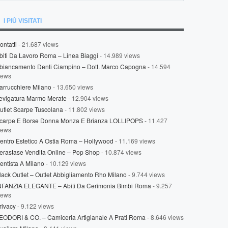
I PIÙ VISITATI
ontatti
- 21.687 views
biti Da Lavoro Roma – Linea Biaggi
- 14.989 views
biancamento Denti Ciampino – Dott. Marco Capogna
- 14.594
iews
arrucchiere Milano
- 13.650 views
evigatura Marmo Merate
- 12.904 views
utlet Scarpe Tuscolana
- 11.802 views
carpe E Borse Donna Monza E Brianza LOLLIPOPS
- 11.427
iews
entro Estetico A Ostia Roma – Hollywood
- 11.169 views
erastase Vendita Online – Pop Shop
- 10.874 views
entista A Milano
- 10.129 views
lack Outlet – Outlet Abbigliamento Rho Milano
- 9.744 views
NFANZIA ELEGANTE – Abiti Da Cerimonia Bimbi Roma
- 9.257
iews
rivacy
- 9.122 views
EODORI & CO. – Camiceria Artigianale A Prati Roma
- 8.646 views