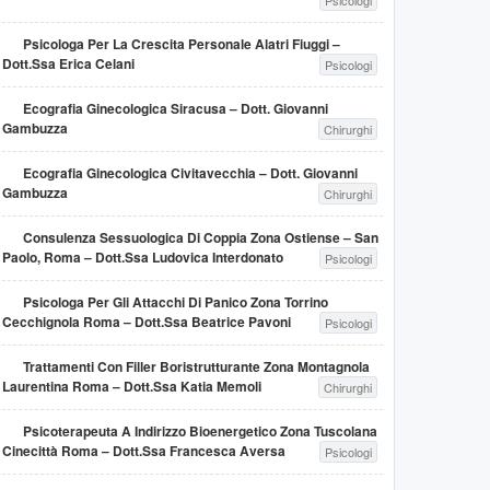
Psicologi
Psicologa Per La Crescita Personale Alatri Fiuggi –
Dott.ssa Erica Celani
Psicologi
Ecografia Ginecologica Siracusa – Dott. Giovanni
Gambuzza
Chirurghi
Ecografia Ginecologica Civitavecchia – Dott. Giovanni
Gambuzza
Chirurghi
Consulenza Sessuologica Di Coppia Zona Ostiense – San
Paolo, Roma – Dott.ssa Ludovica Interdonato
Psicologi
Psicologa Per Gli Attacchi Di Panico Zona Torrino
Cecchignola Roma – Dott.ssa Beatrice Pavoni
Psicologi
Trattamenti Con Filler Boristrutturante Zona Montagnola
Laurentina Roma – Dott.ssa Katia Memoli
Chirurghi
Psicoterapeuta A Indirizzo Bioenergetico Zona Tuscolana
Cinecittà Roma – Dott.ssa Francesca Aversa
Psicologi