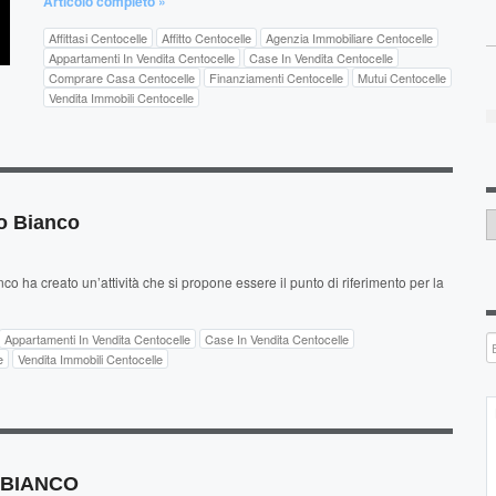
Articolo completo »
Affittasi Centocelle
Affitto Centocelle
Agenzia Immobiliare Centocelle
Appartamenti In Vendita Centocelle
Case In Vendita Centocelle
Comprare Casa Centocelle
Finanziamenti Centocelle
Mutui Centocelle
Vendita Immobili Centocelle
C
o Bianco
 ha creato un’attività che si propone essere il punto di riferimento per la
Appartamenti In Vendita Centocelle
Case In Vendita Centocelle
e
Vendita Immobili Centocelle
O BIANCO