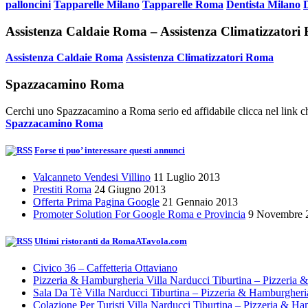
palloncini
Tapparelle Milano
Tapparelle Roma
Dentista Milano
Assistenza Caldaie Roma – Assistenza Climatizzator
Assistenza Caldaie Roma
Assistenza Climatizzatori Roma
Spazzacamino Roma
Cerchi uno Spazzacamino a Roma serio ed affidabile clicca nel link ch
Spazzacamino Roma
Forse ti puo’ interessare questi annunci
Valcanneto Vendesi Villino
11 Luglio 2013
Prestiti Roma
24 Giugno 2013
Offerta Prima Pagina Google
21 Gennaio 2013
Promoter Solution For Google Roma e Provincia
9 Novembre 
Ultimi ristoranti da RomaATavola.com
Civico 36 – Caffetteria Ottaviano
Pizzeria & Hamburgheria Villa Narducci Tiburtina – Pizzeria
Sala Da Tè Villa Narducci Tiburtina – Pizzeria & Hamburgher
Colazione Per Turisti Villa Narducci Tiburtina – Pizzeria & H