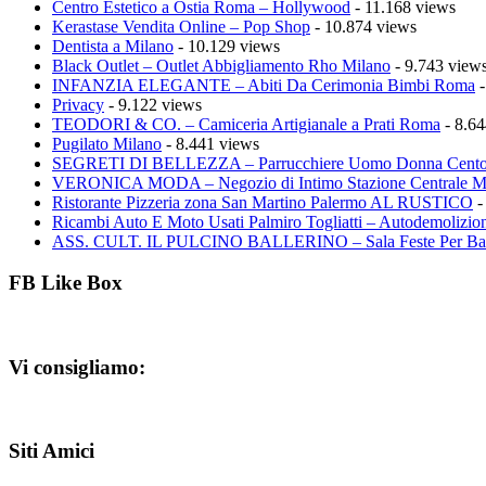
Centro Estetico a Ostia Roma – Hollywood
- 11.168 views
Kerastase Vendita Online – Pop Shop
- 10.874 views
Dentista a Milano
- 10.129 views
Black Outlet – Outlet Abbigliamento Rho Milano
- 9.743 view
INFANZIA ELEGANTE – Abiti Da Cerimonia Bimbi Roma
-
Privacy
- 9.122 views
TEODORI & CO. – Camiceria Artigianale a Prati Roma
- 8.64
Pugilato Milano
- 8.441 views
SEGRETI DI BELLEZZA – Parrucchiere Uomo Donna Cento
VERONICA MODA – Negozio di Intimo Stazione Centrale M
Ristorante Pizzeria zona San Martino Palermo AL RUSTICO
-
Ricambi Auto E Moto Usati Palmiro Togliatti – Autodemolizion
ASS. CULT. IL PULCINO BALLERINO – Sala Feste Per Ba
FB Like Box
Vi consigliamo:
Siti Amici