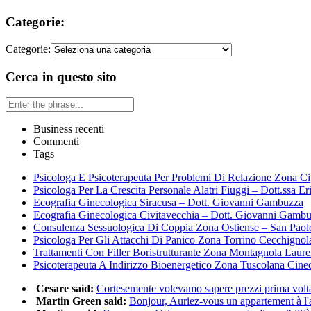
Categorie:
Categorie:
Cerca in questo sito
Business recenti
Commenti
Tags
Psicologa E Psicoterapeuta Per Problemi Di Relazione Zona Ci
Psicologa Per La Crescita Personale Alatri Fiuggi – Dott.ssa Er
Ecografia Ginecologica Siracusa – Dott. Giovanni Gambuzza
Ecografia Ginecologica Civitavecchia – Dott. Giovanni Gamb
Consulenza Sessuologica Di Coppia Zona Ostiense – San Paol
Psicologa Per Gli Attacchi Di Panico Zona Torrino Cecchignol
Trattamenti Con Filler Boristrutturante Zona Montagnola Laur
Psicoterapeuta A Indirizzo Bioenergetico Zona Tuscolana Cine
Cesare said:
Cortesemente volevamo sapere prezzi prima volta 
Martin Green said:
Bonjour, Auriez-vous un appartement à l'a