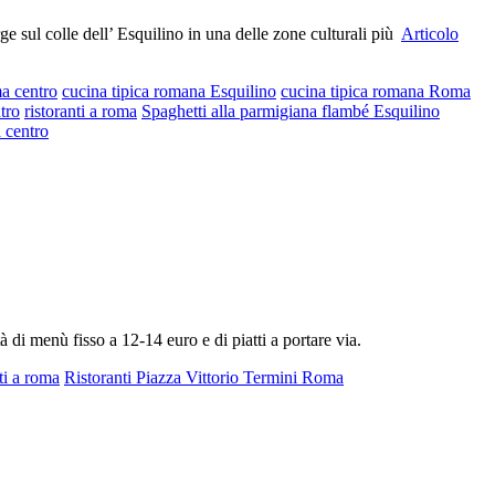
sul colle dell’ Esquilino in una delle zone culturali più
Articolo
a centro
cucina tipica romana Esquilino
cucina tipica romana Roma
tro
ristoranti a roma
Spaghetti alla parmigiana flambé Esquilino
 centro
à di menù fisso a 12-14 euro e di piatti a portare via.
ti a roma
Ristoranti Piazza Vittorio Termini Roma