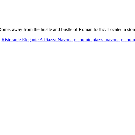
al Rome, away from the hustle and bustle of Roman traffic. Located a s
o
Ristorante Elegante A Piazza Navona
ristorante piazza navona
ristora