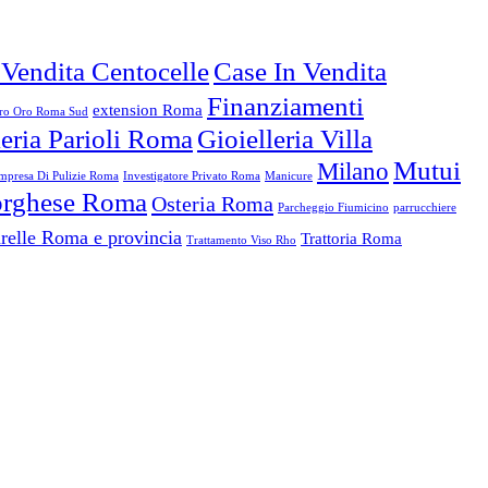
 Vendita Centocelle
Case In Vendita
Finanziamenti
extension Roma
o Oro Roma Sud
leria Parioli Roma
Gioielleria Villa
Mutui
Milano
mpresa Di Pulizie Roma
Investigatore Privato Roma
Manicure
Borghese Roma
Osteria Roma
Parcheggio Fiumicino
parrucchiere
relle Roma e provincia
Trattoria Roma
Trattamento Viso Rho