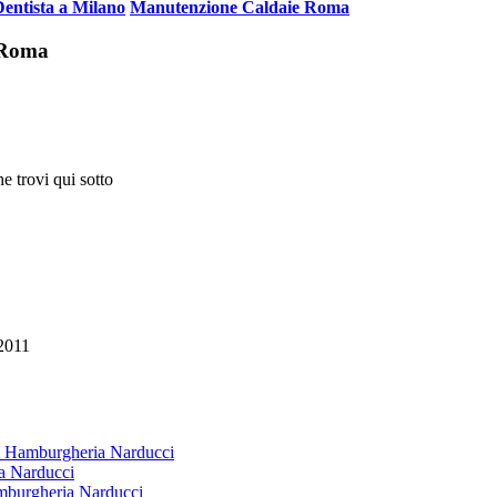
Dentista a Milano
Manutenzione Caldaie Roma
i Roma
e trovi qui sotto
2011
 & Hamburgheria Narducci
ia Narducci
amburgheria Narducci