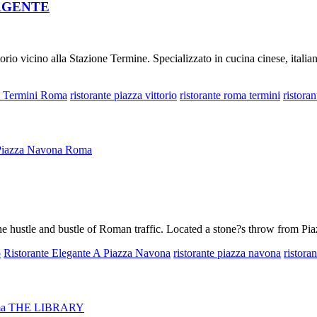
SORGENTE
io vicino alla Stazione Termine. Specializzato in cucina cinese, italiana
e Termini Roma
ristorante piazza vittorio
ristorante roma termini
ristoran
Piazza Navona Roma
the hustle and bustle of Roman traffic. Located a stone?s throw from P
o
Ristorante Elegante A Piazza Navona
ristorante piazza navona
ristora
Roma THE LIBRARY