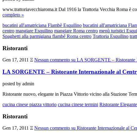
www.trattoriavecchiaroma.it Dal 1916 la Trattoria Vecchia Roma è con
completo »
bucatini all'amatriciana Flambè Esquilino
bucatini all'amatriciana Fl
centro
mangiare Esquilino
mangiare Roma centro
menù turistici Esqu
Spaghetti alla parmigiana flambé Roma centro
Trattoria Esquilino
tra
Ristoranti
Gen 17, 2011
Ξ
Nessun commento
su LA SORGENTE – Ristorante In
LA SORGENTE – Ristorante Internazionale al Cent
posted by admin
Ristorante nuovo, elegante in Piazza Vittorio vicino alla Stazione Termi
cucina cinese piazza vittorio
cucina cinese termini
Ristorante Elegant
Ristoranti
Gen 17, 2011
Ξ
Nessun commento
su Ristorante Internazionale a