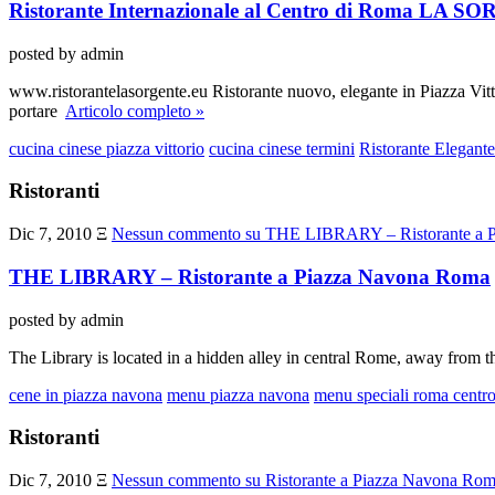
Ristorante Internazionale al Centro di Roma LA 
posted by admin
www.ristorantelasorgente.eu Ristorante nuovo, elegante in Piazza Vittor
portare
Articolo completo »
cucina cinese piazza vittorio
cucina cinese termini
Ristorante Elegant
Ristoranti
Dic 7, 2010
Ξ
Nessun commento
su THE LIBRARY – Ristorante a 
THE LIBRARY – Ristorante a Piazza Navona Roma
posted by admin
The Library is located in a hidden alley in central Rome, away from 
cene in piazza navona
menu piazza navona
menu speciali roma centr
Ristoranti
Dic 7, 2010
Ξ
Nessun commento
su Ristorante a Piazza Navona 