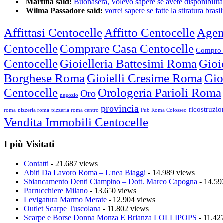
Martina said:
Buonasera, Volevo sapere se avete disponibilità 
Wilma Passadore said:
vorrei sapere se fatte la stiratura brasili
Affittasi Centocelle
Affitto Centocelle
Agen
Centocelle
Comprare Casa Centocelle
Compro 
Centocelle
Gioielleria Battesimi Roma
Gioi
Borghese Roma
Gioielli Cresime Roma
Gio
Centocelle
Orologeria Parioli Roma
Oro
negozio
provincia
ricostruzi
roma
pizzeria roma
pizzeria roma centro
Pub Roma Colosseo
Vendita Immobili Centocelle
I più Visitati
Contatti
- 21.687 views
Abiti Da Lavoro Roma – Linea Biaggi
- 14.989 views
Sbiancamento Denti Ciampino – Dott. Marco Capogna
- 14.59
Parrucchiere Milano
- 13.650 views
Levigatura Marmo Merate
- 12.904 views
Outlet Scarpe Tuscolana
- 11.802 views
Scarpe e Borse Donna Monza E Brianza LOLLIPOPS
- 11.42