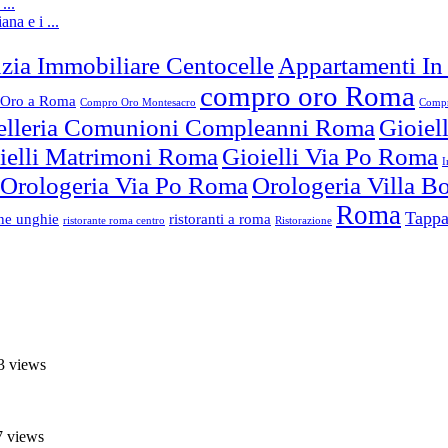
...
ana e i ...
zia Immobiliare Centocelle
Appartamenti In
compro oro Roma
Oro a Roma
Compro Oro Montesacro
Compr
elleria Comunioni Compleanni Roma
Gioiel
ielli Matrimoni Roma
Gioielli Via Po Roma
I
Orologeria Via Po Roma
Orologeria Villa 
Roma
Tappa
one unghie
ristoranti a roma
ristorante roma centro
Ristorazione
3 views
7 views