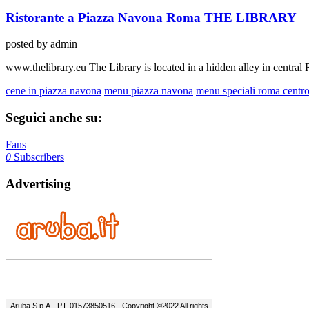
Ristorante a Piazza Navona Roma THE LIBRARY
posted by admin
www.thelibrary.eu The Library is located in a hidden alley in centr
cene in piazza navona
menu piazza navona
menu speciali roma centr
Seguici anche su:
Fans
0
Subscribers
Advertising