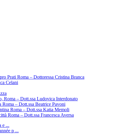
pro Prati Roma – Dottoressa Cristina Branca
ica Celani
uzza
o, Roma – Dott.ssa Ludovica Interdonato
a Roma – Dott.ssa Beatrice Pavoni
entina Roma – Dott.ssa Katia Memoli
città Roma – Dott.ssa Francesca Aversa
e ...
nnée p ...