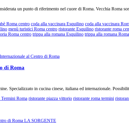
siderata un punto di riferimento nel cuore di Roma. Vecchia Roma sorge 
ambè Roma centro
coda alla vaccinara Esquilino
coda alla vaccinara Rom
ilino
menù turistici Roma centro
ristorante Esquilino
ristorante roma cen
ttoria Roma centro
trippa alla romana Esquilino
trippa alla romana Roma
ternazionale al Centro di Roma
ro di Roma
ne. Specializzato in cucina cinese, italiana ed internazionale. Possibilit
e Termini Roma
ristorante piazza vittorio
ristorante roma termini
ristoran
l Centro di Roma LA SORGENTE