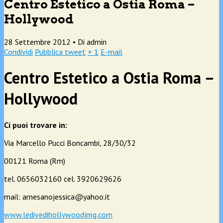
Centro Estetico a Ostia Roma –
Hollywood
28 Settembre 2012 •
Di admin
Condividi
Pubblica tweet
+ 1
E-mail
Centro Estetico a Ostia Roma –
Hollywood
Ci puoi trovare in:
Via Marcello Pucci Boncambi, 28/30/32
00121 Roma (Rm)
tel. 0656032160 cel. 3920629626
mail: arnesanojessica@yahoo.it
www.ledivedihollywoodjmg.com