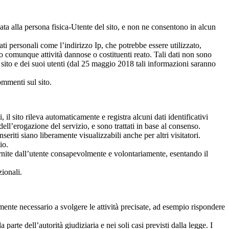
ata alla persona fisica-Utente del sito, e non ne consentono in alcun
ti personali come l’indirizzo Ip, che potrebbe essere utilizzato,
 o comunque attività dannose o costituenti reato. Tali dati non sono
 del sito e dei suoi utenti (dal 25 maggio 2018 tali informazioni saranno
ommenti sul sito.
 il sito rileva automaticamente e registra alcuni dati identificativi
ll’erogazione del servizio, e sono trattati in base al consenso.
riti siano liberamente visualizzabili anche per altri visitatori.
io.
fornite dall’utente consapevolmente e volontariamente, esentando il
zionali.
tamente necessario a svolgere le attività precisate, ad esempio rispondere
 parte dell’autorità giudiziaria e nei soli casi previsti dalla legge. I