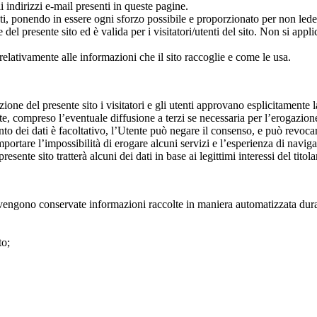
li indirizzi e-mail presenti in queste pagine.
tenti, ponendo in essere ogni sforzo possibile e proporzionato per non ledere
 del presente sito ed è valida per i visitatori/utenti del sito. Non si app
elativamente alle informazioni che il sito raccoglie e come le usa.
tazione del presente sito i visitatori e gli utenti approvano esplicitament
itte, compreso l’eventuale diffusione a terzi se necessaria per l’erogazion
ento dei dati è facoltativo, l’Utente può negare il consenso, e può revoc
mportare l’impossibilità di erogare alcuni servizi e l’esperienza di navi
ente sito tratterà alcuni dei dati in base ai legittimi interessi del titola
li vengono conservate informazioni raccolte in maniera automatizzata dura
to;