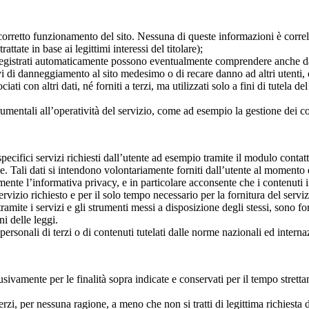
corretto funzionamento del sito. Nessuna di queste informazioni è correl
tate in base ai legittimi interessi del titolare);
dati registrati automaticamente possono eventualmente comprendere anche da
ivi di danneggiamento al sito medesimo o di recare danno ad altri utenti,
ociati con altri dati, né forniti a terzi, ma utilizzati solo a fini di tutela
rumentali all’operatività del servizio, come ad esempio la gestione dei c
cifici servizi richiesti dall’utente ad esempio tramite il modulo contatti,
 Tali dati si intendono volontariamente forniti dall’utente al momento de
e l’informativa privacy, e in particolare acconsente che i contenuti inse
ervizio richiesto e per il solo tempo necessario per la fornitura del serviz
tramite i servizi e gli strumenti messi a disposizione degli stessi, sono 
ni delle leggi.
personali di terzi o di contenuti tutelati dalle norme nazionali ed interna
lusivamente per le finalità sopra indicate e conservati per il tempo stret
erzi, per nessuna ragione, a meno che non si tratti di legittima richiesta da