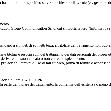
la fornitura di uno specifico servizio richiesto dell’Utente (es. gestione 
amento.
Solution Group Communication Srl di cui si riporta la loro “informativa su
andano a siti web di soggetti terzi, il Titolare del trattamento non può es
ivi titolari e responsabili del trattamento dei dati personali dei propri ute
a derivare dal suo mancato o non corretto espletamento.
a privacy ed i termini d’uso di tali siti web, prima di fornire o acconsenti
Privacy e all’art. 15-21 GDPR.
da parte del titolare del trattamento, la conferma dell’esistenza o meno d