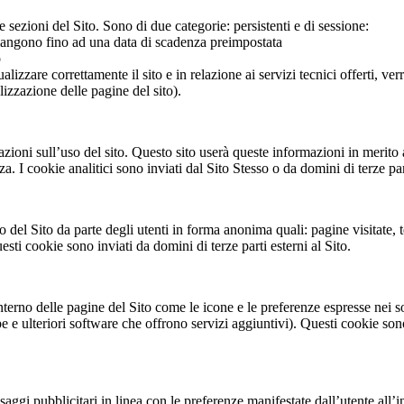
sezioni del Sito. Sono di due categorie: persistenti e di sessione:
imangono fino ad una data di scadenza preimpostata
o
lizzare correttamente il sito e in relazione ai servizi tecnici offerti, ve
izzazione delle pagine del sito).
ioni sull’uso del sito. Questo sito userà queste informazioni in merito ad
za. I cookie analitici sono inviati dal Sito Stesso o da domini di terze par
uso del Sito da parte degli utenti in forma anonima quali: pagine visitate
sti cookie sono inviati da domini di terze parti esterni al Sito.
interno delle pagine del Sito come le icone e le preferenze espresse nei s
 e ulteriori software che offrono servizi aggiuntivi). Questi cookie sono 
saggi pubblicitari in linea con le preferenze manifestate dall’utente all’i