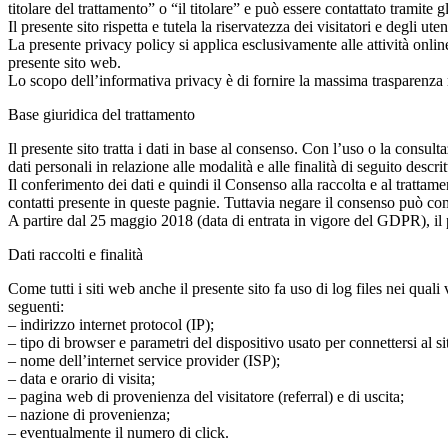
titolare del trattamento” o “il titolare” e può essere contattato tramite g
Il presente sito rispetta e tutela la riservatezza dei visitatori e degli u
La presente privacy policy si applica esclusivamente alle attività online
presente sito web.
Lo scopo dell’informativa privacy è di fornire la massima trasparenza r
Base giuridica del trattamento
Il presente sito tratta i dati in base al consenso. Con l’uso o la consul
dati personali in relazione alle modalità e alle finalità di seguito descr
Il conferimento dei dati e quindi il Consenso alla raccolta e al trattam
contatti presente in queste pagnie. Tuttavia negare il consenso può co
A partire dal 25 maggio 2018 (data di entrata in vigore del GDPR), il pres
Dati raccolti e finalità
Come tutti i siti web anche il presente sito fa uso di log files nei qua
seguenti:
– indirizzo internet protocol (IP);
– tipo di browser e parametri del dispositivo usato per connettersi al si
– nome dell’internet service provider (ISP);
– data e orario di visita;
– pagina web di provenienza del visitatore (referral) e di uscita;
– nazione di provenienza;
– eventualmente il numero di click.