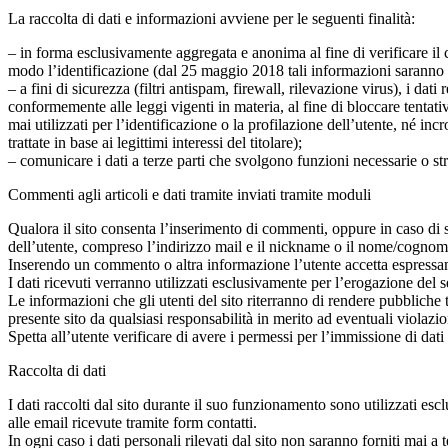
La raccolta di dati e informazioni avviene per le seguenti finalità:
– in forma esclusivamente aggregata e anonima al fine di verificare il 
modo l’identificazione (dal 25 maggio 2018 tali informazioni saranno trat
– a fini di sicurezza (filtri antispam, firewall, rilevazione virus), i 
conformemente alle leggi vigenti in materia, al fine di bloccare tentat
mai utilizzati per l’identificazione o la profilazione dell’utente, né incr
trattate in base ai legittimi interessi del titolare);
– comunicare i dati a terze parti che svolgono funzioni necessarie o st
Commenti agli articoli e dati tramite inviati tramite moduli
Qualora il sito consenta l’inserimento di commenti, oppure in caso di spe
dell’utente, compreso l’indirizzo mail e il nickname o il nome/cognome.
Inserendo un commento o altra informazione l’utente accetta espressament
I dati ricevuti verranno utilizzati esclusivamente per l’erogazione del s
Le informazioni che gli utenti del sito riterranno di rendere pubbliche 
presente sito da qualsiasi responsabilità in merito ad eventuali violazio
Spetta all’utente verificare di avere i permessi per l’immissione di dati 
Raccolta di dati
I dati raccolti dal sito durante il suo funzionamento sono utilizzati esc
alle email ricevute tramite form contatti.
In ogni caso i dati personali rilevati dal sito non saranno forniti mai a t