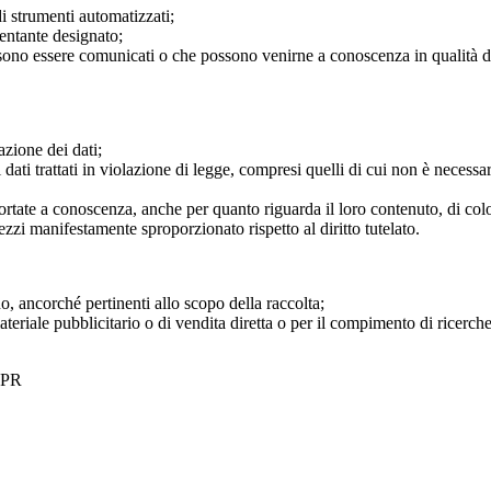
di strumenti automatizzati;
esentante designato;
possono essere comunicati o che possono venirne a conoscenza in qualità di
azione dei dati;
ati trattati in violazione di legge, compresi quelli di cui non è necessari
 portate a conoscenza, anche per quanto riguarda il loro contenuto, di color
zi manifestamente sproporzionato rispetto al diritto tutelato.
no, ancorché pertinenti allo scopo della raccolta;
i materiale pubblicitario o di vendita diretta o per il compimento di rice
GDPR