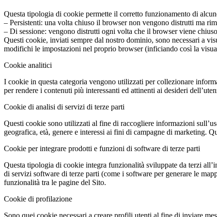
Questa tipologia di cookie permette il corretto funzionamento di alcune 
– Persistenti: una volta chiuso il browser non vengono distrutti ma r
– Di sessione: vengono distrutti ogni volta che il browser viene chius
Questi cookie, inviati sempre dal nostro dominio, sono necessari a visua
modifichi le impostazioni nel proprio browser (inficiando così la visual
Cookie analitici
I cookie in questa categoria vengono utilizzati per collezionare informaz
per rendere i contenuti più interessanti ed attinenti ai desideri dell’uten
Cookie di analisi di servizi di terze parti
Questi cookie sono utilizzati al fine di raccogliere informazioni sull’
geografica, età, genere e interessi ai fini di campagne di marketing. Que
Cookie per integrare prodotti e funzioni di software di terze parti
Questa tipologia di cookie integra funzionalità sviluppate da terzi all’
di servizi software di terze parti (come i software per generare le mappe
funzionalità tra le pagine del Sito.
Cookie di profilazione
Sono quei cookie necessari a creare profili utenti al fine di inviare mes