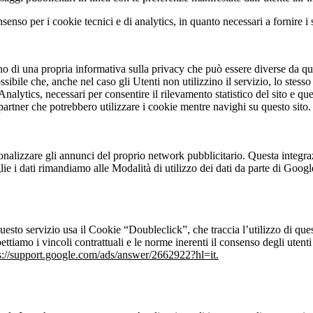
nso per i cookie tecnici e di analytics, in quanto necessari a fornire i se
o di una propria informativa sulla privacy che può essere diverse da quel
bile che, anche nel caso gli Utenti non utilizzino il servizio, lo stesso ra
nalytics, necessari per consentire il rilevamento statistico del sito e qu
artner che potrebbero utilizzare i cookie mentre navighi su questo sito.
sonalizzare gli annunci del proprio network pubblicitario. Questa integr
e i dati rimandiamo alle Modalità di utilizzo dei dati da parte di Google 
sto servizio usa il Cookie “Doubleclick”, che traccia l’utilizzo di que
ispettiamo i vincoli contrattuali e le norme inerenti il consenso degli u
s://support.google.com/ads/answer/2662922?hl=it.