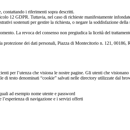
e, contattando i riferimenti sopra descritti.
’articolo 12 GDPR. Tuttavia, nel caso di richieste manifestamente infondate
rativi sostenuti per gestire la richiesta, o negare la soddisfazione della 
i momento. La revoca del consenso non pregiudica la liceità del trattamen
er la protezione dei dati personali, Piazza di Montecitorio n. 121, 0018
icienti per l’utenza che visiona le nostre pagine. Gli utenti che visionan
file di testo denominati “cookie” salvati nelle directory utilizzate dal br
ita quali ad esempio nome utente e password
e l’esperienza di navigazione e i servizi offerti