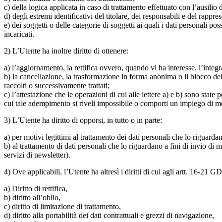
c) della logica applicata in caso di trattamento effettuato con l’ausilio 
d) degli estremi identificativi del titolare, dei responsabili e del rappr
e) dei soggetti o delle categorie di soggetti ai quali i dati personali 
incaricati.
2) L’Utente ha inoltre diritto di ottenere:
a) l’aggiornamento, la rettifica ovvero, quando vi ha interesse, l’integr
b) la cancellazione, la trasformazione in forma anonima o il blocco dei d
raccolti o successivamente trattati;
c) l’attestazione che le operazioni di cui alle lettere a) e b) sono state
cui tale adempimento si riveli impossibile o comporti un impiego di mez
3) L’Utente ha diritto di opporsi, in tutto o in parte:
a) per motivi legittimi al trattamento dei dati personali che lo riguarda
b) al trattamento di dati personali che lo riguardano a fini di invio d
servizi di newsletter).
4) Ove applicabili, l’Utente ha altresì i diritti di cui agli artt. 16-21 
a) Diritto di rettifica,
b) diritto all’oblio,
c) diritto di limitazione di trattamento,
d) diritto alla portabilità dei dati contrattuali e grezzi di navigazione,