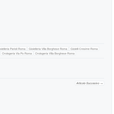
oielleria Parioli Roma
Gioielleria Villa Borghese Roma
Gioielli Cresime Roma
Orologeria Via Po Roma
Orologeria Villa Borghese Roma
Articolo Succesivo →