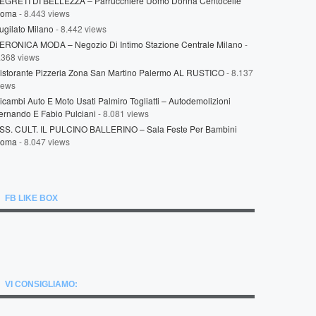
EGRETI DI BELLEZZA – Parrucchiere Uomo Donna Centocelle
oma
- 8.443 views
ugilato Milano
- 8.442 views
ERONICA MODA – Negozio Di Intimo Stazione Centrale Milano
-
.368 views
istorante Pizzeria Zona San Martino Palermo AL RUSTICO
- 8.137
iews
icambi Auto E Moto Usati Palmiro Togliatti – Autodemolizioni
ernando E Fabio Pulciani
- 8.081 views
SS. CULT. IL PULCINO BALLERINO – Sala Feste Per Bambini
oma
- 8.047 views
FB LIKE BOX
VI CONSIGLIAMO: