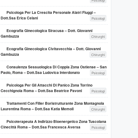
Psicologi
Psicologa Per La Crescita Personale Alatri Fiuggi –
Dott.ssa Erica Celani
Psicologi
Ecografia Ginecologica Siracusa – Dott. Giovanni
Gambuzza
Chirurghi
Ecografia Ginecologica Civitavecchia – Dott. Giovanni
Gambuzza
Chirurghi
Consulenza Sessuologica Di Coppia Zona Ostiense – San
Paolo, Roma – Dott.ssa Ludovica Interdonato
Psicologi
Psicologa Per Gli Attacchi Di Panico Zona Torrino
Cecchignola Roma – Dott.ssa Beatrice Pavoni
Psicologi
Trattamenti Con Filler Boristrutturante Zona Montagnola
Laurentina Roma – Dott.ssa Katia Memoli
Chirurghi
Psicoterapeuta A Indirizzo Bioenergetico Zona Tuscolana
Cinecittà Roma – Dott.ssa Francesca Aversa
Psicologi