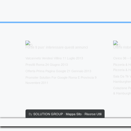
Forse ti puo’ interessare questi annunci
Ultimi ris
Valcanneto Vendesi Villino
11 Luglio 2013
Civico 36 – 
Prestiti Roma
24 Giugno 2013
Pizzeria & H
Pizzeria & 
Offerta Prima Pagina Google
21 Gennaio 2013
Sala Da Tè V
Promoter Solution For Google Roma E Provincia
9
Hamburgheri
Novembre 2011
Colazione Per
& Hamburghe
By
SOLUTION GROUP
-
Mappa Sito
-
Risorse Utili