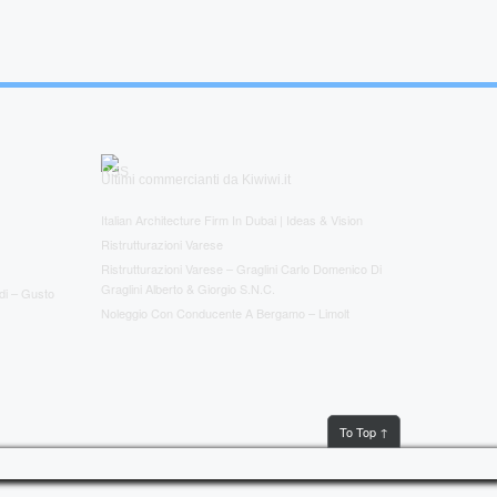
Ultimi commercianti da Kiwiwi.it
Italian Architecture Firm In Dubai | Ideas & Vision
Ristrutturazioni Varese
Ristrutturazioni Varese – Graglini Carlo Domenico Di
Graglini Alberto & Giorgio S.n.c.
ldi – Gusto
Noleggio Con Conducente A Bergamo – Limolt
To Top ↑