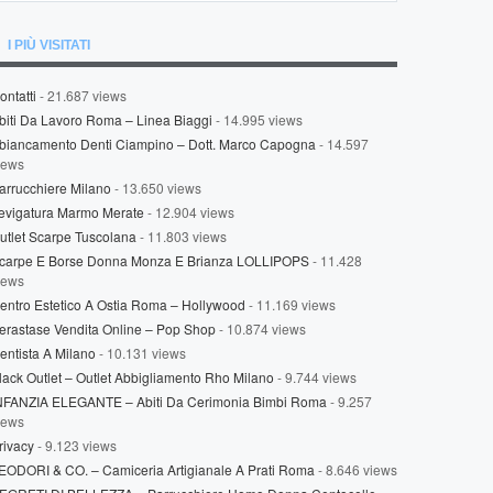
I PIÙ VISITATI
ontatti
- 21.687 views
biti Da Lavoro Roma – Linea Biaggi
- 14.995 views
biancamento Denti Ciampino – Dott. Marco Capogna
- 14.597
iews
arrucchiere Milano
- 13.650 views
evigatura Marmo Merate
- 12.904 views
utlet Scarpe Tuscolana
- 11.803 views
carpe E Borse Donna Monza E Brianza LOLLIPOPS
- 11.428
iews
entro Estetico A Ostia Roma – Hollywood
- 11.169 views
erastase Vendita Online – Pop Shop
- 10.874 views
entista A Milano
- 10.131 views
lack Outlet – Outlet Abbigliamento Rho Milano
- 9.744 views
NFANZIA ELEGANTE – Abiti Da Cerimonia Bimbi Roma
- 9.257
iews
rivacy
- 9.123 views
EODORI & CO. – Camiceria Artigianale A Prati Roma
- 8.646 views