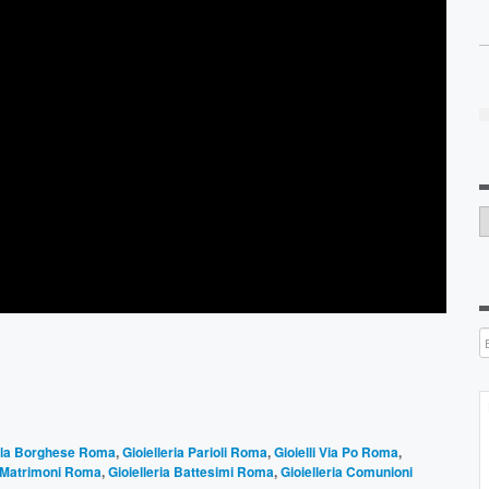
C
illa Borghese Roma
,
Gioielleria Parioli Roma
,
Gioielli Via Po Roma
,
i Matrimoni Roma
,
Gioielleria Battesimi Roma
,
Gioielleria Comunioni