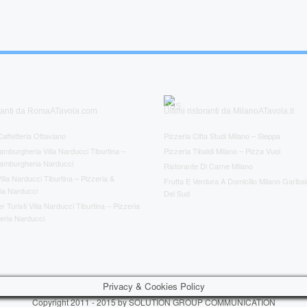
toranti da RomaATavola.com
Ultimi ristoranti da MilanoATavola.it
Caffetteria Ottaviano
Pizzeria Citta Studi Milano – Sleppa
amburgheria Villa Narducci Tiburtina –
Pizzeria Tibaldi Milano – Pizza Vuoi
Hamburgheria Narducci
Ristorante Di Carne Milano
illa Narducci Tiburtina – Pizzeria &
Frutta E Verdura A Domicilio Milano Gariba
a Narducci
Del Sud
 Turisti Villa Narducci Tiburtina – Pizzeria
ria Narducci
Privacy & Cookies Policy
Copyright 2011 - 2015 by SOLUTION GROUP COMMUNICATION