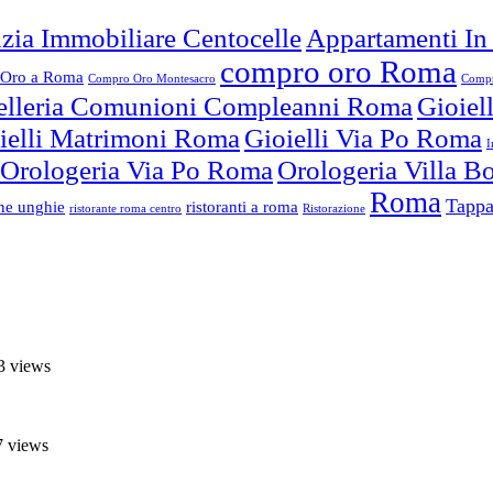
zia Immobiliare Centocelle
Appartamenti In
compro oro Roma
Oro a Roma
Compro Oro Montesacro
Compr
elleria Comunioni Compleanni Roma
Gioiel
ielli Matrimoni Roma
Gioielli Via Po Roma
I
Orologeria Via Po Roma
Orologeria Villa 
Roma
Tappa
one unghie
ristoranti a roma
ristorante roma centro
Ristorazione
3 views
7 views