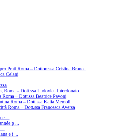
pro Prati Roma – Dottoressa Cristina Branca
ica Celani
uzza
o, Roma – Dott.ssa Ludovica Interdonato
a Roma – Dott.ssa Beatrice Pavoni
entina Roma – Dott.ssa Katia Memoli
città Roma – Dott.ssa Francesca Aversa
e ...
nnée p ...
...
ana e i ...