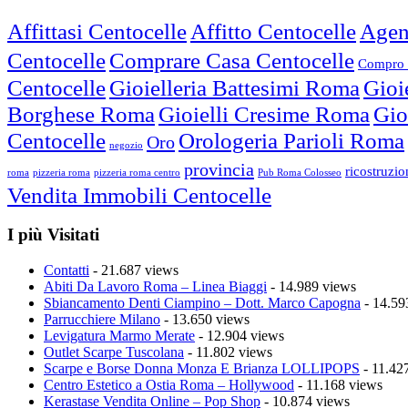
Affittasi Centocelle
Affitto Centocelle
Agen
Centocelle
Comprare Casa Centocelle
Compro 
Centocelle
Gioielleria Battesimi Roma
Gioi
Borghese Roma
Gioielli Cresime Roma
Gio
Centocelle
Orologeria Parioli Roma
Oro
negozio
provincia
ricostruzi
roma
pizzeria roma
pizzeria roma centro
Pub Roma Colosseo
Vendita Immobili Centocelle
I più Visitati
Contatti
- 21.687 views
Abiti Da Lavoro Roma – Linea Biaggi
- 14.989 views
Sbiancamento Denti Ciampino – Dott. Marco Capogna
- 14.59
Parrucchiere Milano
- 13.650 views
Levigatura Marmo Merate
- 12.904 views
Outlet Scarpe Tuscolana
- 11.802 views
Scarpe e Borse Donna Monza E Brianza LOLLIPOPS
- 11.42
Centro Estetico a Ostia Roma – Hollywood
- 11.168 views
Kerastase Vendita Online – Pop Shop
- 10.874 views