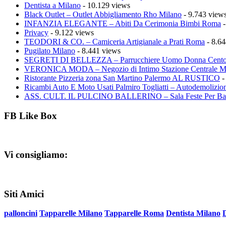
Dentista a Milano
- 10.129 views
Black Outlet – Outlet Abbigliamento Rho Milano
- 9.743 view
INFANZIA ELEGANTE – Abiti Da Cerimonia Bimbi Roma
-
Privacy
- 9.122 views
TEODORI & CO. – Camiceria Artigianale a Prati Roma
- 8.64
Pugilato Milano
- 8.441 views
SEGRETI DI BELLEZZA – Parrucchiere Uomo Donna Cento
VERONICA MODA – Negozio di Intimo Stazione Centrale M
Ristorante Pizzeria zona San Martino Palermo AL RUSTICO
-
Ricambi Auto E Moto Usati Palmiro Togliatti – Autodemolizion
ASS. CULT. IL PULCINO BALLERINO – Sala Feste Per Ba
FB Like Box
Vi consigliamo:
Siti Amici
palloncini
Tapparelle Milano
Tapparelle Roma
Dentista Milano