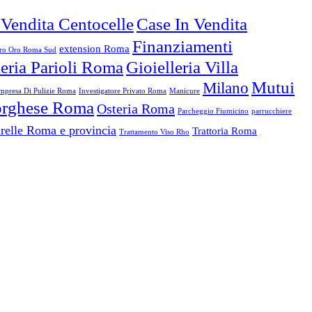
 Vendita Centocelle
Case In Vendita
Finanziamenti
extension Roma
o Oro Roma Sud
leria Parioli Roma
Gioielleria Villa
Mutui
Milano
mpresa Di Pulizie Roma
Investigatore Privato Roma
Manicure
Borghese Roma
Osteria Roma
Parcheggio Fiumicino
parrucchiere
relle Roma e provincia
Trattoria Roma
Trattamento Viso Rho