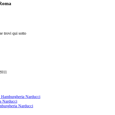
i Roma
e trovi qui sotto
2011
 & Hamburgheria Narducci
ia Narducci
amburgheria Narducci