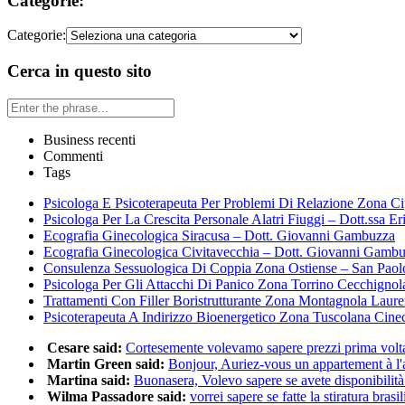
Categorie:
Categorie:
Cerca in questo sito
Business recenti
Commenti
Tags
Psicologa E Psicoterapeuta Per Problemi Di Relazione Zona Ci
Psicologa Per La Crescita Personale Alatri Fiuggi – Dott.ssa Er
Ecografia Ginecologica Siracusa – Dott. Giovanni Gambuzza
Ecografia Ginecologica Civitavecchia – Dott. Giovanni Gamb
Consulenza Sessuologica Di Coppia Zona Ostiense – San Paol
Psicologa Per Gli Attacchi Di Panico Zona Torrino Cecchignol
Trattamenti Con Filler Boristrutturante Zona Montagnola Laur
Psicoterapeuta A Indirizzo Bioenergetico Zona Tuscolana Cine
Cesare said:
Cortesemente volevamo sapere prezzi prima volta 
Martin Green said:
Bonjour, Auriez-vous un appartement à l'a
Martina said:
Buonasera, Volevo sapere se avete disponibilità 
Wilma Passadore said:
vorrei sapere se fatte la stiratura brasili