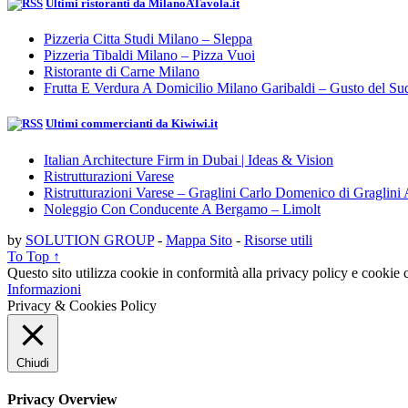
Ultimi ristoranti da MilanoATavola.it
Pizzeria Citta Studi Milano – Sleppa
Pizzeria Tibaldi Milano – Pizza Vuoi
Ristorante di Carne Milano
Frutta E Verdura A Domicilio Milano Garibaldi – Gusto del Su
Ultimi commercianti da Kiwiwi.it
Italian Architecture Firm in Dubai | Ideas & Vision
Ristrutturazioni Varese
Ristrutturazioni Varese – Graglini Carlo Domenico di Graglini 
Noleggio Con Conducente A Bergamo – Limolt
by
SOLUTION GROUP
-
Mappa Sito
-
Risorse utili
To Top ↑
Questo sito utilizza cookie in conformità alla privacy policy e cookie c
Informazioni
Privacy & Cookies Policy
Chiudi
Privacy Overview