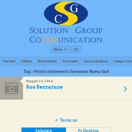
Menu
Youtube
Edilizia
Ristorazione
Ristoranti
Senza Categoria
Compro Oro
Tag › Pronto Intervento Serrature Roma Sud
Maggio 16, 2014
Sos Serrature
Torna su
Cellulare
Pc Desktop