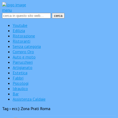
menu
Youtube
Edilizia
Ristorazione
Ristoranti
Senza categoria
Compro Oro
Auto e moto
Parrucchieri
Artigianato
Estetica
Fabbri
Psicologi
Idraulico
Bar
Assistenza Caldaie
Tag › ecc.) Zona Prati Roma