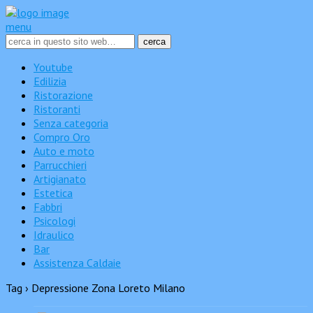
menu
Youtube
Edilizia
Ristorazione
Ristoranti
Senza categoria
Compro Oro
Auto e moto
Parrucchieri
Artigianato
Estetica
Fabbri
Psicologi
Idraulico
Bar
Assistenza Caldaie
Tag › Depressione Zona Loreto Milano