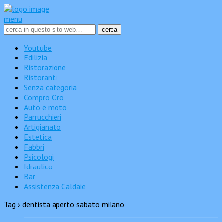
menu
Youtube
Edilizia
Ristorazione
Ristoranti
Senza categoria
Compro Oro
Auto e moto
Parrucchieri
Artigianato
Estetica
Fabbri
Psicologi
Idraulico
Bar
Assistenza Caldaie
Tag › dentista aperto sabato milano