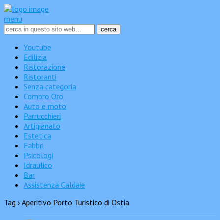
menu
Youtube
Edilizia
Ristorazione
Ristoranti
Senza categoria
Compro Oro
Auto e moto
Parrucchieri
Artigianato
Estetica
Fabbri
Psicologi
Idraulico
Bar
Assistenza Caldaie
Tag › Aperitivo Porto Turistico di Ostia