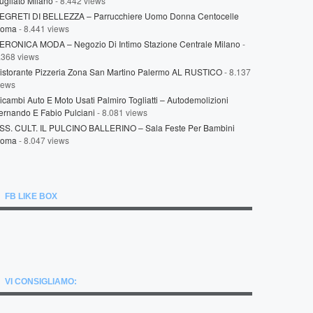
ugilato Milano
- 8.442 views
EGRETI DI BELLEZZA – Parrucchiere Uomo Donna Centocelle
oma
- 8.441 views
ERONICA MODA – Negozio Di Intimo Stazione Centrale Milano
-
.368 views
istorante Pizzeria Zona San Martino Palermo AL RUSTICO
- 8.137
iews
icambi Auto E Moto Usati Palmiro Togliatti – Autodemolizioni
ernando E Fabio Pulciani
- 8.081 views
SS. CULT. IL PULCINO BALLERINO – Sala Feste Per Bambini
oma
- 8.047 views
FB LIKE BOX
VI CONSIGLIAMO: