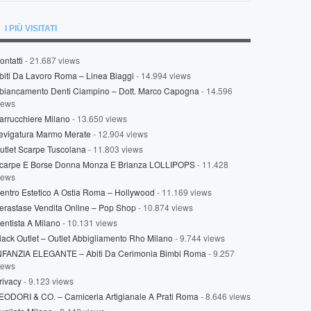
I PIÙ VISITATI
ontatti
- 21.687 views
biti Da Lavoro Roma – Linea Biaggi
- 14.994 views
biancamento Denti Ciampino – Dott. Marco Capogna
- 14.596
iews
arrucchiere Milano
- 13.650 views
evigatura Marmo Merate
- 12.904 views
utlet Scarpe Tuscolana
- 11.803 views
carpe E Borse Donna Monza E Brianza LOLLIPOPS
- 11.428
iews
entro Estetico A Ostia Roma – Hollywood
- 11.169 views
erastase Vendita Online – Pop Shop
- 10.874 views
entista A Milano
- 10.131 views
lack Outlet – Outlet Abbigliamento Rho Milano
- 9.744 views
NFANZIA ELEGANTE – Abiti Da Cerimonia Bimbi Roma
- 9.257
iews
rivacy
- 9.123 views
EODORI & CO. – Camiceria Artigianale A Prati Roma
- 8.646 views