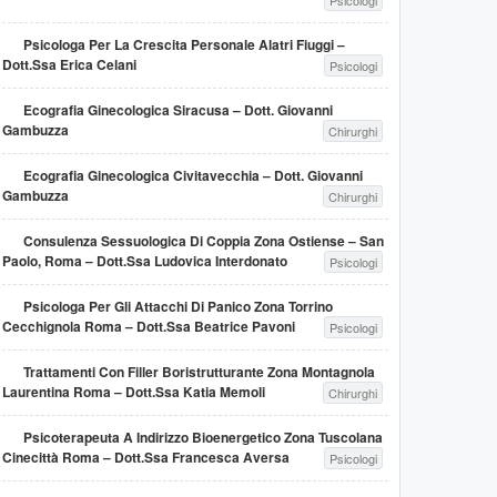
Psicologi
Psicologa Per La Crescita Personale Alatri Fiuggi –
Dott.ssa Erica Celani
Psicologi
Ecografia Ginecologica Siracusa – Dott. Giovanni
Gambuzza
Chirurghi
Ecografia Ginecologica Civitavecchia – Dott. Giovanni
Gambuzza
Chirurghi
Consulenza Sessuologica Di Coppia Zona Ostiense – San
Paolo, Roma – Dott.ssa Ludovica Interdonato
Psicologi
Psicologa Per Gli Attacchi Di Panico Zona Torrino
Cecchignola Roma – Dott.ssa Beatrice Pavoni
Psicologi
Trattamenti Con Filler Boristrutturante Zona Montagnola
Laurentina Roma – Dott.ssa Katia Memoli
Chirurghi
Psicoterapeuta A Indirizzo Bioenergetico Zona Tuscolana
Cinecittà Roma – Dott.ssa Francesca Aversa
Psicologi