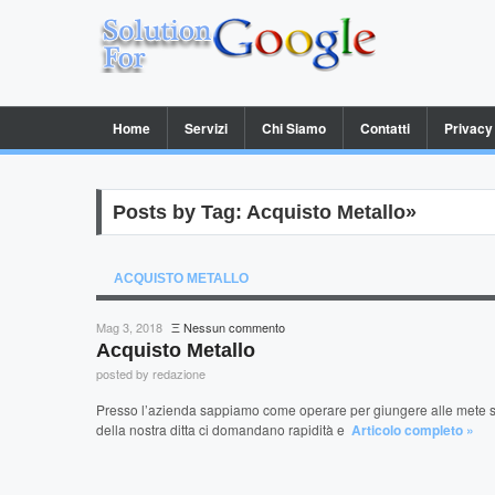
Home
Servizi
Chi Siamo
Contatti
Privacy
Posts by Tag: Acquisto Metallo»
ACQUISTO METALLO
su
Mag 3, 2018
Ξ
Nessun commento
Acquisto
Acquisto Metallo
Metallo
posted by redazione
Presso l’azienda sappiamo come operare per giungere alle mete scelt
della nostra ditta ci domandano rapidità e
Articolo completo »