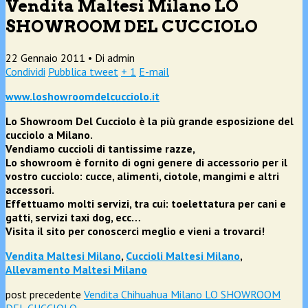
Vendita Maltesi Milano LO
SHOWROOM DEL CUCCIOLO
22 Gennaio 2011 •
Di admin
Condividi
Pubblica tweet
+ 1
E-mail
www.loshowroomdelcucciolo.it
Lo Showroom Del Cucciolo è la più grande esposizione del
cucciolo a Milano.
Vendiamo cuccioli di tantissime razze,
Lo showroom è fornito di ogni genere di accessorio per il
vostro cucciolo: cucce, alimenti, ciotole, mangimi e altri
accessori.
Effettuamo molti servizi, tra cui: toelettatura per cani e
gatti, servizi taxi dog, ecc…
Visita il sito per conoscerci meglio e vieni a trovarci!
Vendita Maltesi Milano
,
Cuccioli Maltesi Milano
,
Allevamento Maltesi Milano
post precedente
Vendita Chihuahua Milano LO SHOWROOM
DEL CUCCIOLO