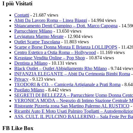
I più Visitati
Contatti
- 21.687 views
Abiti Da Lavoro Roma – Linea Biaggi
- 14.994 views
Sbiancamento Denti Ciampino – Dott. Marco Capogna
- 14.59
Parrucchiere Milano
- 13.650 views
Levigatura Marmo Merate
- 12.904 views
Outlet Scarpe Tuscolana
- 11.803 views
Scarpe e Borse Donna Monza E Brianza LOLLIPOPS
- 11.42
Centro Estetico a Ostia Roma – Hollywood
- 11.169 views
Kerastase Vendita Online – Pop Shop
- 10.874 views
Dentista a Milano
- 10.131 views
Black Outlet – Outlet Abbigliamento Rho Milano
- 9.744 view
INFANZIA ELEGANTE – Abiti Da Cerimonia Bimbi Roma
-
Privacy
- 9.123 views
TEODORI & CO. – Camiceria Artigianale a Prati Roma
- 8.64
Pugilato Milano
- 8.442 views
SEGRETI DI BELLEZZA – Parrucchiere Uomo Donna Cento
VERONICA MODA – Negozio di Intimo Stazione Centrale M
Ristorante Pizzeria zona San Martino Palermo AL RUSTICO
-
Ricambi Auto E Moto Usati Palmiro Togliatti – Autodemolizion
ASS. CULT. IL PULCINO BALLERINO – Sala Feste Per Ba
FB Like Box