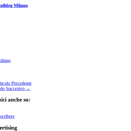
ulldog Milano
milano
icolo Precedente
olo Succesivo →
ici anche su:
cribers
rtising