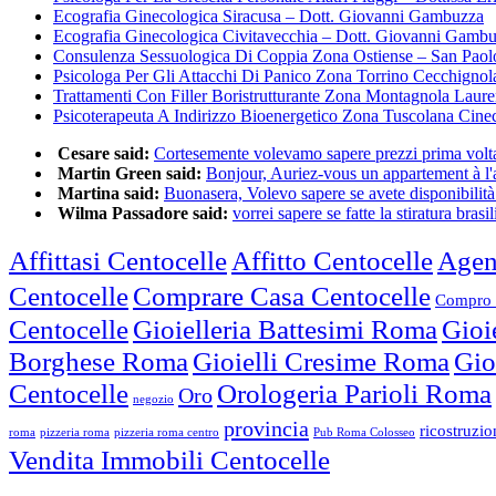
Ecografia Ginecologica Siracusa – Dott. Giovanni Gambuzza
Ecografia Ginecologica Civitavecchia – Dott. Giovanni Gamb
Consulenza Sessuologica Di Coppia Zona Ostiense – San Paol
Psicologa Per Gli Attacchi Di Panico Zona Torrino Cecchignol
Trattamenti Con Filler Boristrutturante Zona Montagnola Laur
Psicoterapeuta A Indirizzo Bioenergetico Zona Tuscolana Cine
Cesare said:
Cortesemente volevamo sapere prezzi prima volta 
Martin Green said:
Bonjour, Auriez-vous un appartement à l'a
Martina said:
Buonasera, Volevo sapere se avete disponibilità 
Wilma Passadore said:
vorrei sapere se fatte la stiratura brasili
Affittasi Centocelle
Affitto Centocelle
Agen
Centocelle
Comprare Casa Centocelle
Compro 
Centocelle
Gioielleria Battesimi Roma
Gioi
Borghese Roma
Gioielli Cresime Roma
Gio
Centocelle
Orologeria Parioli Roma
Oro
negozio
provincia
ricostruzi
roma
pizzeria roma
pizzeria roma centro
Pub Roma Colosseo
Vendita Immobili Centocelle