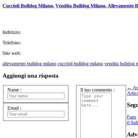
Cuccioli Bulldog Milano
,
Vendita Bulldog Milano
,
Allevamento B
Indirizzo:
Telefono:
Sito web:
allevamento bulldog milano
cuccioli bulldog milano
vendita bulldog 
Aggiungi una risposta
← Art
Name
:
Il tuo commento
:
Artic
Segu
Email
:
Fans
0
Subs
Adve