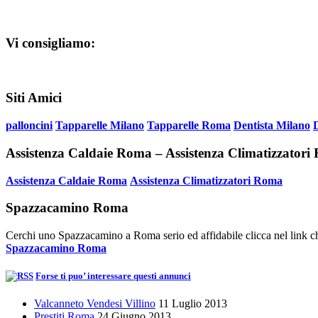
Vi consigliamo:
Siti Amici
palloncini
Tapparelle Milano
Tapparelle Roma
Dentista Milano
Assistenza Caldaie Roma – Assistenza Climatizzator
Assistenza Caldaie Roma
Assistenza Climatizzatori Roma
Spazzacamino Roma
Cerchi uno Spazzacamino a Roma serio ed affidabile clicca nel link ch
Spazzacamino Roma
Forse ti puo’ interessare questi annunci
Valcanneto Vendesi Villino
11 Luglio 2013
Prestiti Roma
24 Giugno 2013