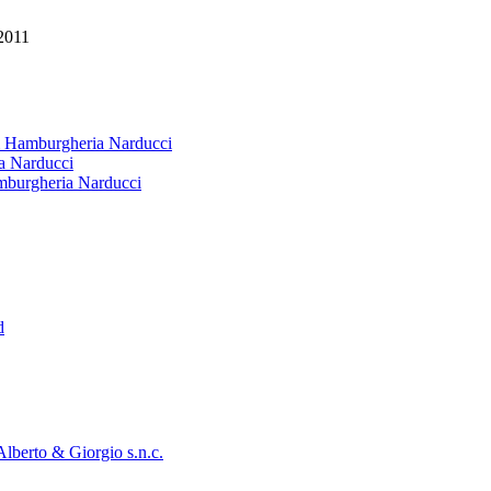
2011
 & Hamburgheria Narducci
ia Narducci
amburgheria Narducci
d
Alberto & Giorgio s.n.c.