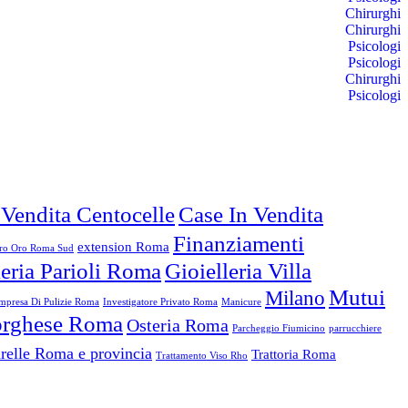
Chirurghi
Chirurghi
Psicologi
Psicologi
Chirurghi
Psicologi
 Vendita Centocelle
Case In Vendita
Finanziamenti
extension Roma
o Oro Roma Sud
leria Parioli Roma
Gioielleria Villa
Mutui
Milano
mpresa Di Pulizie Roma
Investigatore Privato Roma
Manicure
Borghese Roma
Osteria Roma
Parcheggio Fiumicino
parrucchiere
relle Roma e provincia
Trattoria Roma
Trattamento Viso Rho