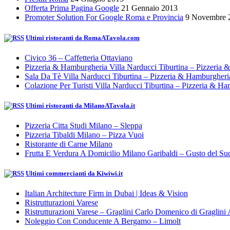
Offerta Prima Pagina Google
21 Gennaio 2013
Promoter Solution For Google Roma e Provincia
9 Novembre 
Ultimi ristoranti da RomaATavola.com
Civico 36 – Caffetteria Ottaviano
Pizzeria & Hamburgheria Villa Narducci Tiburtina – Pizzeria
Sala Da Tè Villa Narducci Tiburtina – Pizzeria & Hamburgher
Colazione Per Turisti Villa Narducci Tiburtina – Pizzeria & H
Ultimi ristoranti da MilanoATavola.it
Pizzeria Citta Studi Milano – Sleppa
Pizzeria Tibaldi Milano – Pizza Vuoi
Ristorante di Carne Milano
Frutta E Verdura A Domicilio Milano Garibaldi – Gusto del Su
Ultimi commercianti da Kiwiwi.it
Italian Architecture Firm in Dubai | Ideas & Vision
Ristrutturazioni Varese
Ristrutturazioni Varese – Graglini Carlo Domenico di Graglini 
Noleggio Con Conducente A Bergamo – Limolt