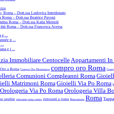
uzza
o, Roma – Dott.ssa Ludovica Interdonato
a Roma – Dott.ssa Beatrice Pavoni
entina Roma – Dott.ssa Katia Memoli
città Roma – Dott.ssa Francesca Aversa
e ...
nnée p ...
...
ana e i ...
zia Immobiliare Centocelle
Appartamenti In
compro oro Roma
Oro a Roma
Compro Oro Montesacro
Compr
elleria Comunioni Compleanni Roma
Gioiel
ielli Matrimoni Roma
Gioielli Via Po Roma
I
Orologeria Via Po Roma
Orologeria Villa 
Roma
Tappa
one unghie
ristoranti a roma
ristorante roma centro
Ristorazione