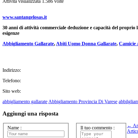
Attivita visualizzata 1.586 volte
www.santangelosas.it
30 anni di attività commerciale deduzione e capacità del proprio l
esigenze
Abbigliamento Gallarate
,
Abiti Uomo Donna Gallarate
,
Camicie 
Indirizzo:
Telefono:
Sito web:
abbigliamento gallarate
Abbigliamento Provincia Di Varese
abbilglia
Aggiungi una risposta
← Art
Name
:
Il tuo commento
:
Artic