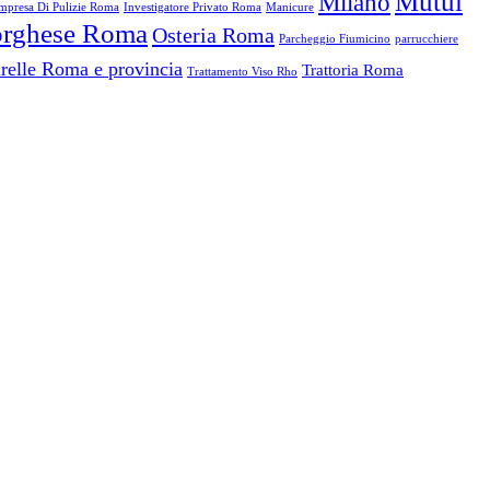
Mutui
Milano
mpresa Di Pulizie Roma
Investigatore Privato Roma
Manicure
Borghese Roma
Osteria Roma
Parcheggio Fiumicino
parrucchiere
relle Roma e provincia
Trattoria Roma
Trattamento Viso Rho