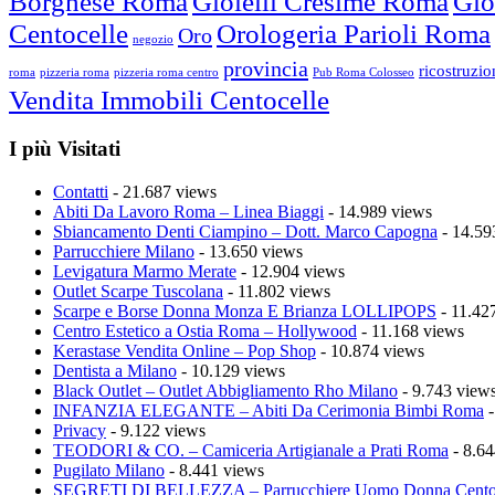
Borghese Roma
Gioielli Cresime Roma
Gio
Centocelle
Orologeria Parioli Roma
Oro
negozio
provincia
ricostruzi
roma
pizzeria roma
pizzeria roma centro
Pub Roma Colosseo
Vendita Immobili Centocelle
I più Visitati
Contatti
- 21.687 views
Abiti Da Lavoro Roma – Linea Biaggi
- 14.989 views
Sbiancamento Denti Ciampino – Dott. Marco Capogna
- 14.59
Parrucchiere Milano
- 13.650 views
Levigatura Marmo Merate
- 12.904 views
Outlet Scarpe Tuscolana
- 11.802 views
Scarpe e Borse Donna Monza E Brianza LOLLIPOPS
- 11.42
Centro Estetico a Ostia Roma – Hollywood
- 11.168 views
Kerastase Vendita Online – Pop Shop
- 10.874 views
Dentista a Milano
- 10.129 views
Black Outlet – Outlet Abbigliamento Rho Milano
- 9.743 view
INFANZIA ELEGANTE – Abiti Da Cerimonia Bimbi Roma
-
Privacy
- 9.122 views
TEODORI & CO. – Camiceria Artigianale a Prati Roma
- 8.64
Pugilato Milano
- 8.441 views
SEGRETI DI BELLEZZA – Parrucchiere Uomo Donna Cento