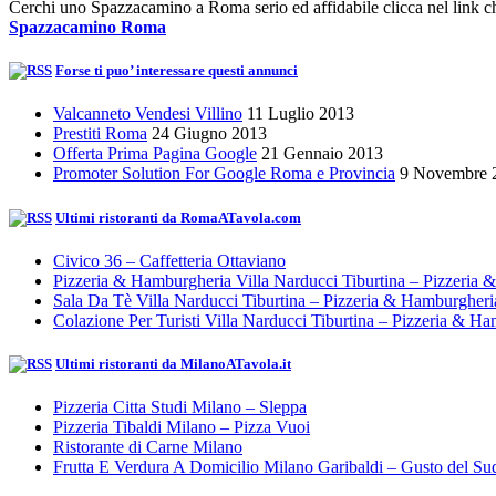
Cerchi uno Spazzacamino a Roma serio ed affidabile clicca nel link ch
Spazzacamino Roma
Forse ti puo’ interessare questi annunci
Valcanneto Vendesi Villino
11 Luglio 2013
Prestiti Roma
24 Giugno 2013
Offerta Prima Pagina Google
21 Gennaio 2013
Promoter Solution For Google Roma e Provincia
9 Novembre 
Ultimi ristoranti da RomaATavola.com
Civico 36 – Caffetteria Ottaviano
Pizzeria & Hamburgheria Villa Narducci Tiburtina – Pizzeria
Sala Da Tè Villa Narducci Tiburtina – Pizzeria & Hamburgher
Colazione Per Turisti Villa Narducci Tiburtina – Pizzeria & H
Ultimi ristoranti da MilanoATavola.it
Pizzeria Citta Studi Milano – Sleppa
Pizzeria Tibaldi Milano – Pizza Vuoi
Ristorante di Carne Milano
Frutta E Verdura A Domicilio Milano Garibaldi – Gusto del Su