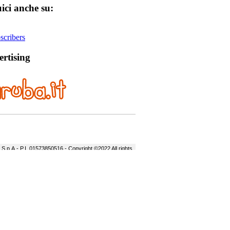
ici anche su:
cribers
rtising