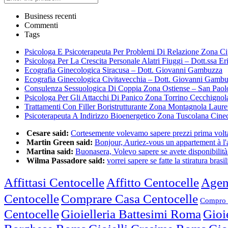
Business recenti
Commenti
Tags
Psicologa E Psicoterapeuta Per Problemi Di Relazione Zona Ci
Psicologa Per La Crescita Personale Alatri Fiuggi – Dott.ssa Er
Ecografia Ginecologica Siracusa – Dott. Giovanni Gambuzza
Ecografia Ginecologica Civitavecchia – Dott. Giovanni Gamb
Consulenza Sessuologica Di Coppia Zona Ostiense – San Paol
Psicologa Per Gli Attacchi Di Panico Zona Torrino Cecchignol
Trattamenti Con Filler Boristrutturante Zona Montagnola Laur
Psicoterapeuta A Indirizzo Bioenergetico Zona Tuscolana Cine
Cesare said:
Cortesemente volevamo sapere prezzi prima volta 
Martin Green said:
Bonjour, Auriez-vous un appartement à l'a
Martina said:
Buonasera, Volevo sapere se avete disponibilità 
Wilma Passadore said:
vorrei sapere se fatte la stiratura brasili
Affittasi Centocelle
Affitto Centocelle
Agen
Centocelle
Comprare Casa Centocelle
Compro 
Centocelle
Gioielleria Battesimi Roma
Gioi