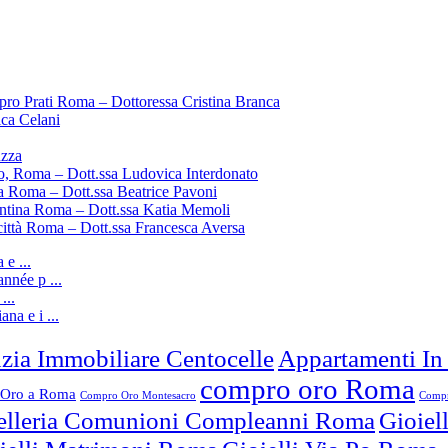
pro Prati Roma – Dottoressa Cristina Branca
ica Celani
uzza
o, Roma – Dott.ssa Ludovica Interdonato
a Roma – Dott.ssa Beatrice Pavoni
entina Roma – Dott.ssa Katia Memoli
città Roma – Dott.ssa Francesca Aversa
e ...
nnée p ...
...
ana e i ...
zia Immobiliare Centocelle
Appartamenti In
compro oro Roma
Oro a Roma
Compro Oro Montesacro
Compr
elleria Comunioni Compleanni Roma
Gioiel