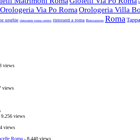
ielli Matrimoni Roma
Gioielli Via Po Roma
I
Orologeria Via Po Roma
Orologeria Villa 
Roma
Tappa
one unghie
ristoranti a roma
ristorante roma centro
Ristorazione
3 views
7 views
s
 9.256 views
4 views
celle Roma
- 8.440 views