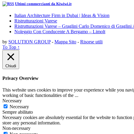
Ultimi commercianti da Kiwiwi.it
Italian Architecture Firm in Dubai | Ideas & Vision
Ristrutturazioni Varese
Ristrutturazioni Varese – Graglini Carlo Domenico di Graglini 
Noleggio Con Conducente A Bergamo – Limolt
by
SOLUTION GROUP
-
Mappa Sito
-
Risorse utili
To Top ↑
Chiudi
Privacy Overview
This website uses cookies to improve your experience while you navigat
working of basic functionalities of the
...
Necessary
Necessary
Sempre abilitato
Necessary cookies are absolutely essential for the website to function 
store any personal information.
Non-necessary