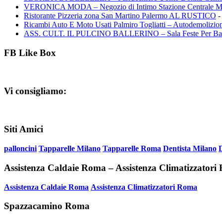
VERONICA MODA – Negozio di Intimo Stazione Centrale M
Ristorante Pizzeria zona San Martino Palermo AL RUSTICO
-
Ricambi Auto E Moto Usati Palmiro Togliatti – Autodemolizion
ASS. CULT. IL PULCINO BALLERINO – Sala Feste Per Ba
FB Like Box
Vi consigliamo:
Siti Amici
palloncini
Tapparelle Milano
Tapparelle Roma
Dentista Milano
Assistenza Caldaie Roma – Assistenza Climatizzator
Assistenza Caldaie Roma
Assistenza Climatizzatori Roma
Spazzacamino Roma