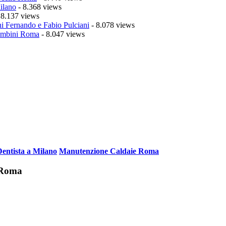
ilano
- 8.368 views
 8.137 views
i Fernando e Fabio Pulciani
- 8.078 views
mbini Roma
- 8.047 views
Dentista a Milano
Manutenzione Caldaie Roma
i Roma