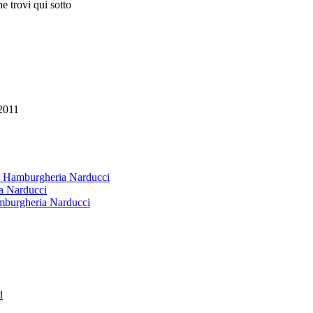
e trovi qui sotto
2011
 & Hamburgheria Narducci
ia Narducci
amburgheria Narducci
d