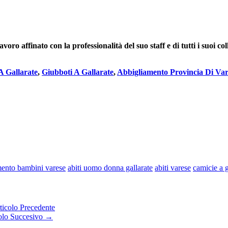
avoro affinato con la professionalità del suo staff e di tutti i suo
A Gallarate
,
Giubboti A Gallarate
,
Abbigliamento Provincia Di Var
mento bambini varese
abiti uomo donna gallarate
abiti varese
camicie a g
icolo Precedente
olo Succesivo →