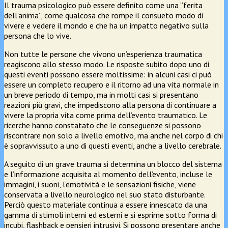
Il trauma psicologico può essere definito come una “ferita
dell’anima”, come qualcosa che rompe il consueto modo di
vivere e vedere il mondo e che ha un impatto negativo sulla
persona che lo vive.
Non tutte le persone che vivono un’esperienza traumatica
reagiscono allo stesso modo. Le risposte subito dopo uno di
questi eventi possono essere moltissime: in alcuni casi ci può
essere un completo recupero e il ritorno ad una vita normale in
un breve periodo di tempo, ma in molti casi si presentano
reazioni più gravi, che impediscono alla persona di continuare a
vivere la propria vita come prima dell’evento traumatico. Le
ricerche hanno constatato che le conseguenze si possono
riscontrare non solo a livello emotivo, ma anche nel corpo di chi
è sopravvissuto a uno di questi eventi, anche a livello cerebrale.
A seguito di un grave trauma si determina un blocco del sistema
e l’informazione acquisita al momento dell’evento, incluse le
immagini, i suoni, l’emotività e le sensazioni fisiche, viene
conservata a livello neurologico nel suo stato disturbante.
Perciò questo materiale continua a essere innescato da una
gamma di stimoli interni ed esterni e si esprime sotto forma di
incubi, flashback e pensieri intrusivi. Si possono presentare anche