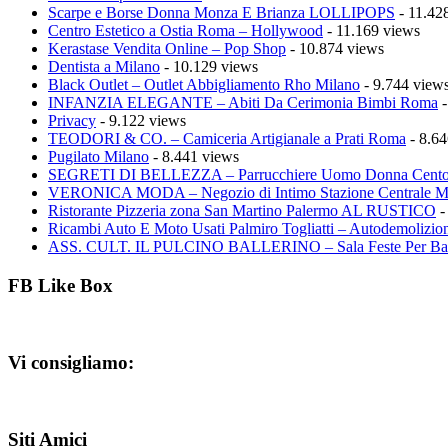
Scarpe e Borse Donna Monza E Brianza LOLLIPOPS
- 11.42
Centro Estetico a Ostia Roma – Hollywood
- 11.169 views
Kerastase Vendita Online – Pop Shop
- 10.874 views
Dentista a Milano
- 10.129 views
Black Outlet – Outlet Abbigliamento Rho Milano
- 9.744 view
INFANZIA ELEGANTE – Abiti Da Cerimonia Bimbi Roma
-
Privacy
- 9.122 views
TEODORI & CO. – Camiceria Artigianale a Prati Roma
- 8.64
Pugilato Milano
- 8.441 views
SEGRETI DI BELLEZZA – Parrucchiere Uomo Donna Cento
VERONICA MODA – Negozio di Intimo Stazione Centrale M
Ristorante Pizzeria zona San Martino Palermo AL RUSTICO
-
Ricambi Auto E Moto Usati Palmiro Togliatti – Autodemolizion
ASS. CULT. IL PULCINO BALLERINO – Sala Feste Per Ba
FB Like Box
Vi consigliamo:
Siti Amici