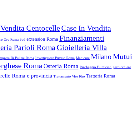
 Vendita Centocelle
Case In Vendita
Finanziamenti
extension Roma
o Oro Roma Sud
leria Parioli Roma
Gioielleria Villa
Mutui
Milano
mpresa Di Pulizie Roma
Investigatore Privato Roma
Manicure
Borghese Roma
Osteria Roma
Parcheggio Fiumicino
parrucchiere
relle Roma e provincia
Trattoria Roma
Trattamento Viso Rho