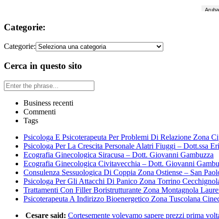
Categorie:
Categorie:
Cerca in questo sito
Business recenti
Commenti
Tags
Psicologa E Psicoterapeuta Per Problemi Di Relazione Zona Ci
Psicologa Per La Crescita Personale Alatri Fiuggi – Dott.ssa Er
Ecografia Ginecologica Siracusa – Dott. Giovanni Gambuzza
Ecografia Ginecologica Civitavecchia – Dott. Giovanni Gamb
Consulenza Sessuologica Di Coppia Zona Ostiense – San Paol
Psicologa Per Gli Attacchi Di Panico Zona Torrino Cecchignol
Trattamenti Con Filler Boristrutturante Zona Montagnola Laur
Psicoterapeuta A Indirizzo Bioenergetico Zona Tuscolana Cine
Cesare said:
Cortesemente volevamo sapere prezzi prima volta 