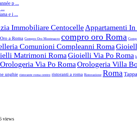
nnée p ...
...
ana e i ...
zia Immobiliare Centocelle
Appartamenti In
compro oro Roma
Oro a Roma
Compro Oro Montesacro
Compr
elleria Comunioni Compleanni Roma
Gioiel
ielli Matrimoni Roma
Gioielli Via Po Roma
I
Orologeria Via Po Roma
Orologeria Villa 
Roma
Tappa
one unghie
ristoranti a roma
ristorante roma centro
Ristorazione
6 views