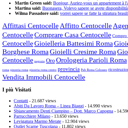
Martin Green said:
Bonjour, Auriez-vous un appartement à l'a
Martina said:
Buonasera, Volevo sapere se avete disponibilità 
Wilma Passadore said:
vorrei sapere se fatte la stiratura brasili
Affittasi Centocelle
Affitto Centocelle
Agen
Centocelle
Comprare Casa Centocelle
Compro 
Centocelle
Gioielleria Battesimi Roma
Gioi
Borghese Roma
Gioielli Cresime Roma
Gio
Centocelle
Orologeria Parioli Roma
Oro
negozio
provincia
ricostruzi
roma
pizzeria roma
pizzeria roma centro
Pub Roma Colosseo
Vendita Immobili Centocelle
I più Visitati
Contatti
- 21.687 views
Abiti Da Lavoro Roma – Linea Biaggi
- 14.990 views
Sbiancamento Denti Ciampino – Dott. Marco Capogna
- 14.59
Parrucchiere Milano
- 13.650 views
Levigatura Marmo Merate
- 12.904 views
Outlet Scarpe Tuscolana
- 11.802 views