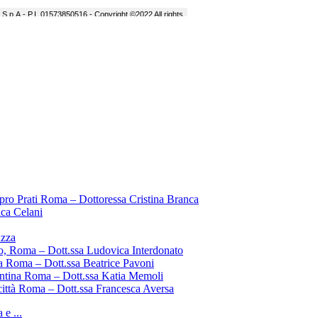
pro Prati Roma – Dottoressa Cristina Branca
ica Celani
uzza
o, Roma – Dott.ssa Ludovica Interdonato
a Roma – Dott.ssa Beatrice Pavoni
entina Roma – Dott.ssa Katia Memoli
città Roma – Dott.ssa Francesca Aversa
e ...