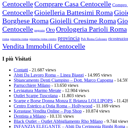
Centocelle
Comprare Casa Centocelle
Compro 
Centocelle
Gioielleria Battesimi Roma
Gioi
Borghese Roma
Gioielli Cresime Roma
Gio
Centocelle
Orologeria Parioli Roma
Oro
negozio
provincia
ricostruzi
roma
pizzeria roma
pizzeria roma centro
Pub Roma Colosseo
Vendita Immobili Centocelle
I più Visitati
Contatti
- 21.687 views
Abiti Da Lavoro Roma – Linea Biaggi
- 14.995 views
Sbiancamento Denti Ciampino – Dott. Marco Capogna
- 14.59
Parrucchiere Milano
- 13.650 views
Levigatura Marmo Merate
- 12.904 views
Outlet Scarpe Tuscolana
- 11.803 views
Scarpe e Borse Donna Monza E Brianza LOLLIPOPS
- 11.42
Centro Estetico a Ostia Roma – Hollywood
- 11.169 views
Kerastase Vendita Online – Pop Shop
- 10.874 views
Dentista a Milano
- 10.131 views
Black Outlet – Outlet Abbigliamento Rho Milano
- 9.744 view
INFANZIA ELEGANTE – Abiti Da Cerimonia Bimbi Roma
-