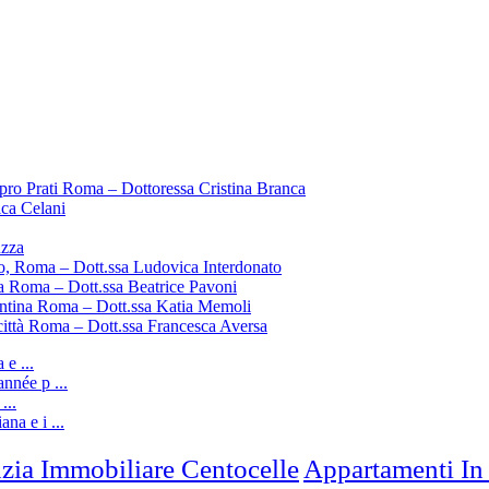
pro Prati Roma – Dottoressa Cristina Branca
ica Celani
uzza
o, Roma – Dott.ssa Ludovica Interdonato
a Roma – Dott.ssa Beatrice Pavoni
entina Roma – Dott.ssa Katia Memoli
città Roma – Dott.ssa Francesca Aversa
e ...
nnée p ...
...
ana e i ...
zia Immobiliare Centocelle
Appartamenti In