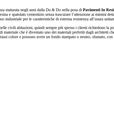
za maturata negli anni dalla Da & Do nella posa di
Pavimenti In Res
sina e spatolato cementizio senza trascurare l’attenzione ai minimi dettag
o industriale per le caratteristiche di estrema resistenza all’usura unita
lle civili abitazioni, quindi sempre più spesso i clienti richiedono la p
i materiale che è diventato uno dei materiali preferiti dagli architetti ch
alsiasi colore e possono avere un fondo stampato o neutro, sfumato, con 