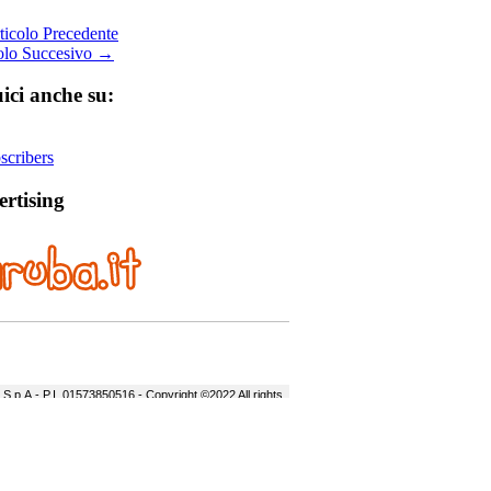
icolo Precedente
olo Succesivo →
ici anche su:
cribers
rtising