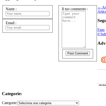
← Art
Name
:
Il tuo commento
:
Artic
Segu
Email
:
Fans
0
Subs
Adve
Categorie:
Categorie: