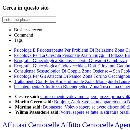
Cerca in questo sito
Business recenti
Commenti
Tags
Psicologa E Psicoterapeuta Per Problemi Di Relazione Zona Ci
Psicologa Per La Crescita Personale Alatri Fiuggi – Dott.ssa Er
Ecografia Ginecologica Siracusa – Dott. Giovanni Gambuzza
Ecografia Ginecologica Civitavecchia – Dott. Giovanni Gamb
Consulenza Sessuologica Di Coppia Zona Ostiense – San Paol
Psicologa Per Gli Attacchi Di Panico Zona Torrino Cecchignol
Trattamenti Con Filler Boristrutturante Zona Montagnola Laur
Psicoterapeuta A Indirizzo Bioenergetico Zona Tuscolana Cine
Cesare said:
Cortesemente volevamo sapere prezzi prima volta 
Martin Green said:
Bonjour, Auriez-vous un appartement à l'a
Martina said:
Buonasera, Volevo sapere se avete disponibilità 
Wilma Passadore said:
vorrei sapere se fatte la stiratura brasili
Affittasi Centocelle
Affitto Centocelle
Agen