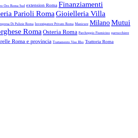
Finanziamenti
extension Roma
o Oro Roma Sud
leria Parioli Roma
Gioielleria Villa
Mutui
Milano
mpresa Di Pulizie Roma
Investigatore Privato Roma
Manicure
Borghese Roma
Osteria Roma
Parcheggio Fiumicino
parrucchiere
relle Roma e provincia
Trattoria Roma
Trattamento Viso Rho