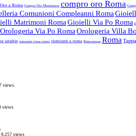
compro oro Roma
Oro a Roma
Compro Oro Montesacro
Compr
elleria Comunioni Compleanni Roma
Gioiel
ielli Matrimoni Roma
Gioielli Via Po Roma
I
Orologeria Via Po Roma
Orologeria Villa 
Roma
Tappa
one unghie
ristoranti a roma
ristorante roma centro
Ristorazione
7 views
8 views
s
 9.257 views