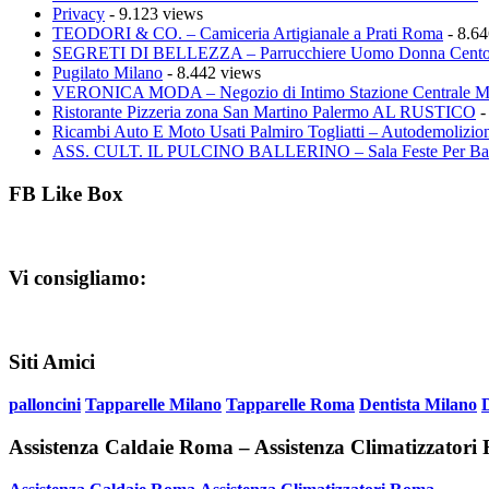
Privacy
- 9.123 views
TEODORI & CO. – Camiceria Artigianale a Prati Roma
- 8.64
SEGRETI DI BELLEZZA – Parrucchiere Uomo Donna Cento
Pugilato Milano
- 8.442 views
VERONICA MODA – Negozio di Intimo Stazione Centrale M
Ristorante Pizzeria zona San Martino Palermo AL RUSTICO
-
Ricambi Auto E Moto Usati Palmiro Togliatti – Autodemolizion
ASS. CULT. IL PULCINO BALLERINO – Sala Feste Per Ba
FB Like Box
Vi consigliamo:
Siti Amici
palloncini
Tapparelle Milano
Tapparelle Roma
Dentista Milano
Assistenza Caldaie Roma – Assistenza Climatizzator