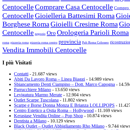
Centocelle
Comprare Casa Centocelle
Compro 
Centocelle
Gioielleria Battesimi Roma
Gioi
Borghese Roma
Gioielli Cresime Roma
Gio
Centocelle
Orologeria Parioli Roma
Oro
negozio
provincia
ricostruzi
roma
pizzeria roma
pizzeria roma centro
Pub Roma Colosseo
Vendita Immobili Centocelle
I più Visitati
Contatti
- 21.687 views
Abiti Da Lavoro Roma – Linea Biaggi
- 14.989 views
Sbiancamento Denti Ciampino – Dott. Marco Capogna
- 14.59
Parrucchiere Milano
- 13.650 views
Levigatura Marmo Merate
- 12.904 views
Outlet Scarpe Tuscolana
- 11.802 views
Scarpe e Borse Donna Monza E Brianza LOLLIPOPS
- 11.42
Centro Estetico a Ostia Roma – Hollywood
- 11.169 views
Kerastase Vendita Online – Pop Shop
- 10.874 views
Dentista a Milano
- 10.129 views
Black Outlet – Outlet Abbigliamento Rho Milano
- 9.744 view