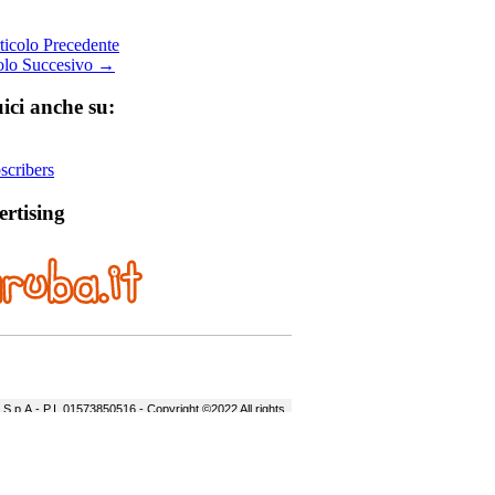
icolo Precedente
olo Succesivo →
ici anche su:
cribers
rtising