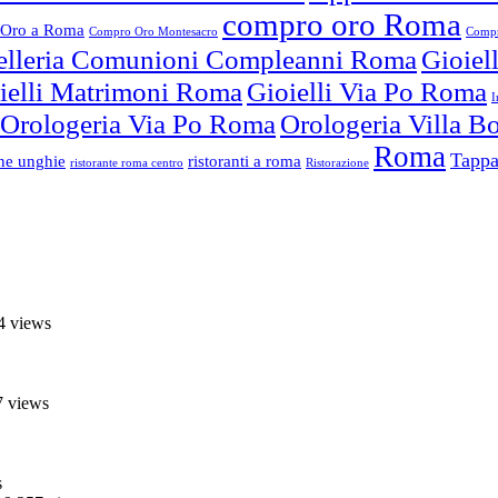
compro oro Roma
Oro a Roma
Compro Oro Montesacro
Compr
elleria Comunioni Compleanni Roma
Gioiel
ielli Matrimoni Roma
Gioielli Via Po Roma
I
Orologeria Via Po Roma
Orologeria Villa 
Roma
Tappa
one unghie
ristoranti a roma
ristorante roma centro
Ristorazione
4 views
7 views
s