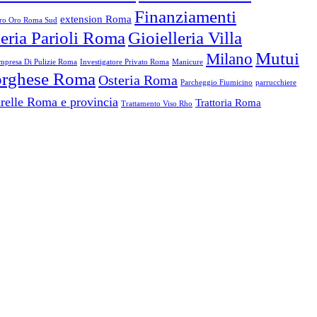
Finanziamenti
extension Roma
o Oro Roma Sud
leria Parioli Roma
Gioielleria Villa
Mutui
Milano
mpresa Di Pulizie Roma
Investigatore Privato Roma
Manicure
Borghese Roma
Osteria Roma
Parcheggio Fiumicino
parrucchiere
relle Roma e provincia
Trattoria Roma
Trattamento Viso Rho