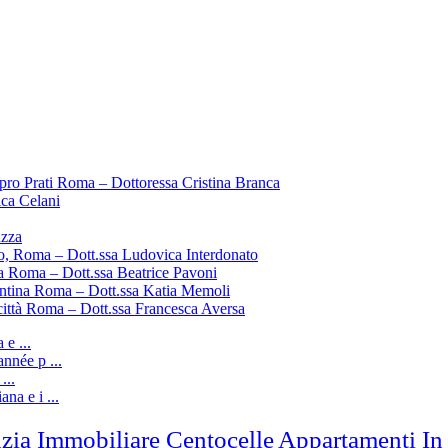
pro Prati Roma – Dottoressa Cristina Branca
ica Celani
uzza
o, Roma – Dott.ssa Ludovica Interdonato
a Roma – Dott.ssa Beatrice Pavoni
entina Roma – Dott.ssa Katia Memoli
città Roma – Dott.ssa Francesca Aversa
e ...
nnée p ...
...
ana e i ...
zia Immobiliare Centocelle
Appartamenti In