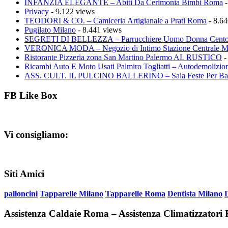
INFANZIA ELEGANTE – Abiti Da Cerimonia Bimbi Roma
-
Privacy
- 9.122 views
TEODORI & CO. – Camiceria Artigianale a Prati Roma
- 8.64
Pugilato Milano
- 8.441 views
SEGRETI DI BELLEZZA – Parrucchiere Uomo Donna Cento
VERONICA MODA – Negozio di Intimo Stazione Centrale M
Ristorante Pizzeria zona San Martino Palermo AL RUSTICO
-
Ricambi Auto E Moto Usati Palmiro Togliatti – Autodemolizion
ASS. CULT. IL PULCINO BALLERINO – Sala Feste Per Ba
FB Like Box
Vi consigliamo:
Siti Amici
palloncini
Tapparelle Milano
Tapparelle Roma
Dentista Milano
Assistenza Caldaie Roma – Assistenza Climatizzator