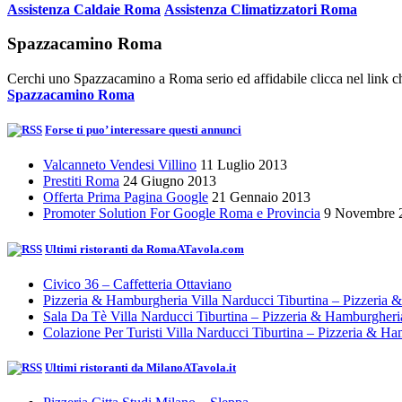
Assistenza Caldaie Roma
Assistenza Climatizzatori Roma
Spazzacamino Roma
Cerchi uno Spazzacamino a Roma serio ed affidabile clicca nel link ch
Spazzacamino Roma
Forse ti puo’ interessare questi annunci
Valcanneto Vendesi Villino
11 Luglio 2013
Prestiti Roma
24 Giugno 2013
Offerta Prima Pagina Google
21 Gennaio 2013
Promoter Solution For Google Roma e Provincia
9 Novembre 
Ultimi ristoranti da RomaATavola.com
Civico 36 – Caffetteria Ottaviano
Pizzeria & Hamburgheria Villa Narducci Tiburtina – Pizzeria
Sala Da Tè Villa Narducci Tiburtina – Pizzeria & Hamburgher
Colazione Per Turisti Villa Narducci Tiburtina – Pizzeria & H
Ultimi ristoranti da MilanoATavola.it