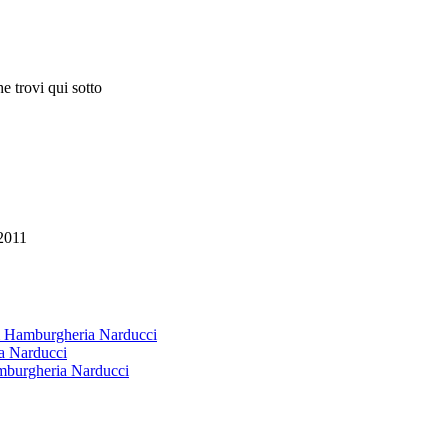
e trovi qui sotto
2011
 & Hamburgheria Narducci
ia Narducci
amburgheria Narducci