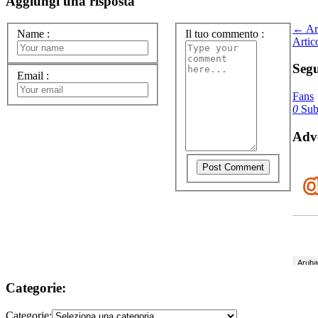
Aggiungi una risposta
← Art
Name
:
Il tuo commento
:
Artic
Segu
Email
:
Fans
0
Subs
Adve
Categorie:
Categorie: