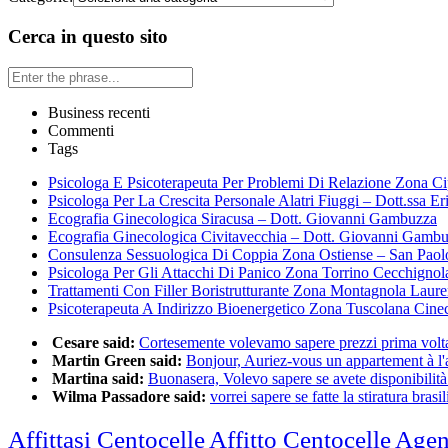
Cerca in questo sito
Business recenti
Commenti
Tags
Psicologa E Psicoterapeuta Per Problemi Di Relazione Zona Ci
Psicologa Per La Crescita Personale Alatri Fiuggi – Dott.ssa Er
Ecografia Ginecologica Siracusa – Dott. Giovanni Gambuzza
Ecografia Ginecologica Civitavecchia – Dott. Giovanni Gamb
Consulenza Sessuologica Di Coppia Zona Ostiense – San Paol
Psicologa Per Gli Attacchi Di Panico Zona Torrino Cecchignol
Trattamenti Con Filler Boristrutturante Zona Montagnola Laur
Psicoterapeuta A Indirizzo Bioenergetico Zona Tuscolana Cine
Cesare said:
Cortesemente volevamo sapere prezzi prima volta 
Martin Green said:
Bonjour, Auriez-vous un appartement à l'a
Martina said:
Buonasera, Volevo sapere se avete disponibilità 
Wilma Passadore said:
vorrei sapere se fatte la stiratura brasili
Affittasi Centocelle
Affitto Centocelle
Agen