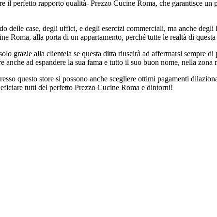
sere il perfetto rapporto qualità- Prezzo Cucine Roma, che garantisce un
o delle case, degli uffici, e degli esercizi commerciali, ma anche degli hot
ne Roma, alla porta di un appartamento, perché tutte le realtà di questa
i solo grazie alla clientela se questa ditta riuscirà ad affermarsi sempre 
re anche ad espandere la sua fama e tutto il suo buon nome, nella zona 
esso questo store si possono anche scegliere ottimi pagamenti dilaziona
eficiare tutti del perfetto Prezzo Cucine Roma e dintorni!