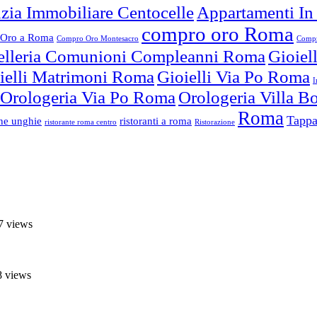
zia Immobiliare Centocelle
Appartamenti In
compro oro Roma
Oro a Roma
Compro Oro Montesacro
Compr
elleria Comunioni Compleanni Roma
Gioiel
ielli Matrimoni Roma
Gioielli Via Po Roma
I
Orologeria Via Po Roma
Orologeria Villa 
Roma
Tappa
one unghie
ristoranti a roma
ristorante roma centro
Ristorazione
7 views
8 views