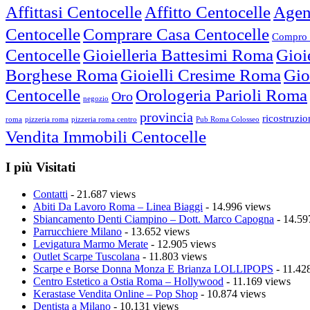
Affittasi Centocelle
Affitto Centocelle
Agen
Centocelle
Comprare Casa Centocelle
Compro 
Centocelle
Gioielleria Battesimi Roma
Gioi
Borghese Roma
Gioielli Cresime Roma
Gio
Centocelle
Orologeria Parioli Roma
Oro
negozio
provincia
ricostruzi
roma
pizzeria roma
pizzeria roma centro
Pub Roma Colosseo
Vendita Immobili Centocelle
I più Visitati
Contatti
- 21.687 views
Abiti Da Lavoro Roma – Linea Biaggi
- 14.996 views
Sbiancamento Denti Ciampino – Dott. Marco Capogna
- 14.59
Parrucchiere Milano
- 13.652 views
Levigatura Marmo Merate
- 12.905 views
Outlet Scarpe Tuscolana
- 11.803 views
Scarpe e Borse Donna Monza E Brianza LOLLIPOPS
- 11.42
Centro Estetico a Ostia Roma – Hollywood
- 11.169 views
Kerastase Vendita Online – Pop Shop
- 10.874 views
Dentista a Milano
- 10.131 views