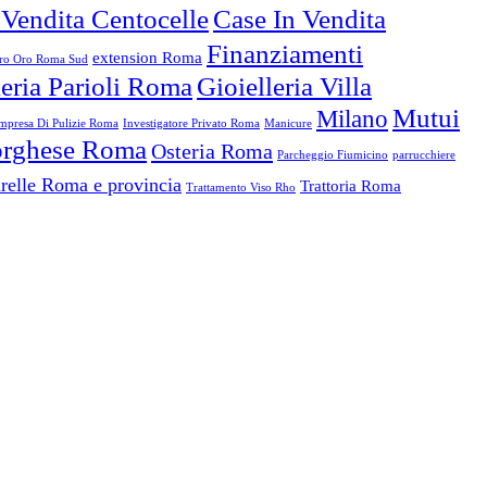
 Vendita Centocelle
Case In Vendita
Finanziamenti
extension Roma
o Oro Roma Sud
leria Parioli Roma
Gioielleria Villa
Mutui
Milano
mpresa Di Pulizie Roma
Investigatore Privato Roma
Manicure
Borghese Roma
Osteria Roma
Parcheggio Fiumicino
parrucchiere
relle Roma e provincia
Trattoria Roma
Trattamento Viso Rho