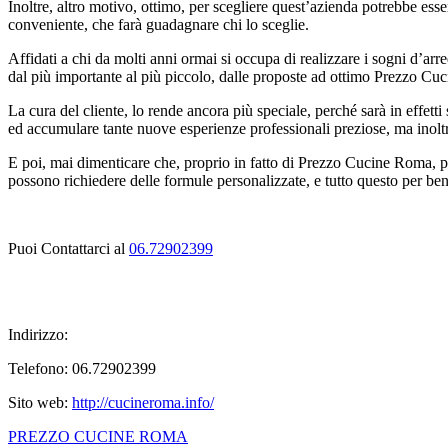
Inoltre, altro motivo, ottimo, per scegliere quest’azienda potrebbe es
conveniente, che farà guadagnare chi lo sceglie.
Affidati a chi da molti anni ormai si occupa di realizzare i sogni d’arred
dal più importante al più piccolo, dalle proposte ad ottimo Prezzo Cuci
La cura del cliente, lo rende ancora più speciale, perché sarà in effett
ed accumulare tante nuove esperienze professionali preziose, ma inolt
E poi, mai dimenticare che, proprio in fatto di Prezzo Cucine Roma, pr
possono richiedere delle formule personalizzate, e tutto questo per ben
Puoi Contattarci al
06.72902399
Indirizzo:
Telefono: 06.72902399
Sito web:
http://cucineroma.info/
PREZZO CUCINE ROMA