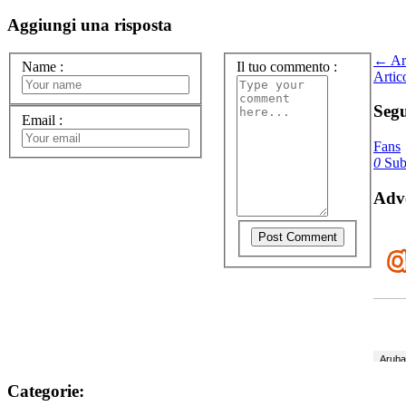
Aggiungi una risposta
← Art
Name
:
Il tuo commento
:
Artic
Segu
Email
:
Fans
0
Subs
Adve
Categorie: