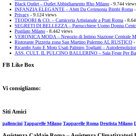
Black Outlet – Outlet Abbigliamento Rho Milano
- 9.744 view
INFANZIA ELEGANTE – Abiti Da Cerimonia Bimbi Roma
-
Privacy
- 9.124 views
TEODORI & CO. – Camiceria Artigianale a Prati Roma
- 8.64
SEGRETI DI BELLEZZA – Parrucchiere Uomo Donna Cento
Pugilato Milano
- 8.442 views
VERONICA MODA – Negozio di Intimo Stazione Centrale M
Ristorante Pizzeria zona San Martino Palermo AL RUSTICO
-
Ricambi Auto E Moto Usati Palmiro Togliatti – Autodemolizion
ASS. CULT. IL PULCINO BALLERINO – Sala Feste Per Ba
FB Like Box
Vi consigliamo:
Siti Amici
palloncini
Tapparelle Milano
Tapparelle Roma
Dentista Milano
Assistenza Caldaie Roma – Assistenza Climatizzator