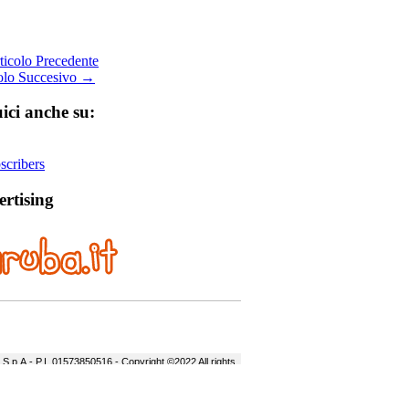
icolo Precedente
olo Succesivo →
ici anche su:
cribers
rtising