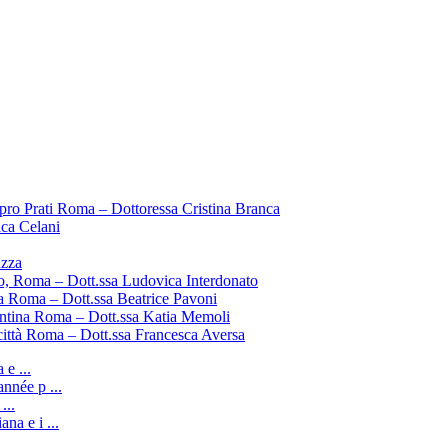
pro Prati Roma – Dottoressa Cristina Branca
ica Celani
uzza
o, Roma – Dott.ssa Ludovica Interdonato
a Roma – Dott.ssa Beatrice Pavoni
entina Roma – Dott.ssa Katia Memoli
città Roma – Dott.ssa Francesca Aversa
e ...
nnée p ...
...
ana e i ...