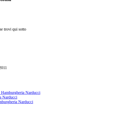
e trovi qui sotto
2011
 & Hamburgheria Narducci
ia Narducci
amburgheria Narducci