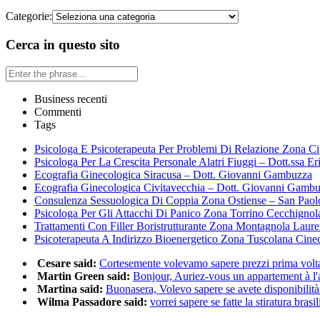
Categorie:
Cerca in questo sito
Business recenti
Commenti
Tags
Psicologa E Psicoterapeuta Per Problemi Di Relazione Zona Ci
Psicologa Per La Crescita Personale Alatri Fiuggi – Dott.ssa Er
Ecografia Ginecologica Siracusa – Dott. Giovanni Gambuzza
Ecografia Ginecologica Civitavecchia – Dott. Giovanni Gamb
Consulenza Sessuologica Di Coppia Zona Ostiense – San Paol
Psicologa Per Gli Attacchi Di Panico Zona Torrino Cecchignol
Trattamenti Con Filler Boristrutturante Zona Montagnola Laur
Psicoterapeuta A Indirizzo Bioenergetico Zona Tuscolana Cine
Cesare said:
Cortesemente volevamo sapere prezzi prima volta 
Martin Green said:
Bonjour, Auriez-vous un appartement à l'a
Martina said:
Buonasera, Volevo sapere se avete disponibilità 
Wilma Passadore said:
vorrei sapere se fatte la stiratura brasili