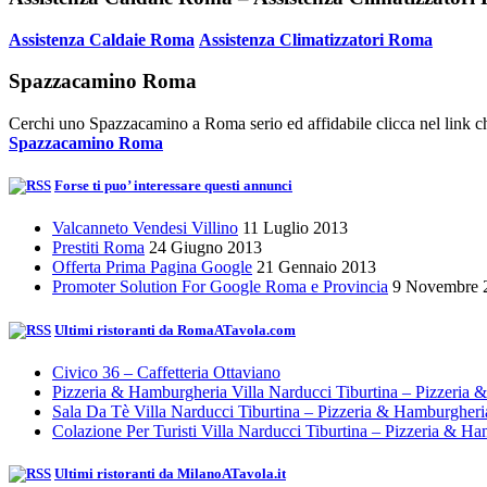
Assistenza Caldaie Roma
Assistenza Climatizzatori Roma
Spazzacamino Roma
Cerchi uno Spazzacamino a Roma serio ed affidabile clicca nel link ch
Spazzacamino Roma
Forse ti puo’ interessare questi annunci
Valcanneto Vendesi Villino
11 Luglio 2013
Prestiti Roma
24 Giugno 2013
Offerta Prima Pagina Google
21 Gennaio 2013
Promoter Solution For Google Roma e Provincia
9 Novembre 
Ultimi ristoranti da RomaATavola.com
Civico 36 – Caffetteria Ottaviano
Pizzeria & Hamburgheria Villa Narducci Tiburtina – Pizzeria
Sala Da Tè Villa Narducci Tiburtina – Pizzeria & Hamburgher
Colazione Per Turisti Villa Narducci Tiburtina – Pizzeria & H
Ultimi ristoranti da MilanoATavola.it