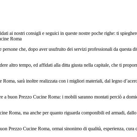
ti ai nostri consigli e seguici in queste nostre poche righe: ti spieghe
Cucine Roma
ù le persone che, dopo aver usufruito dei servizi professionali da questa
e altro tempo, ed affidati alla ditta giusta nella capitale, che ti propo
oma, sarà inoltre realizzata con i migliori materiali, dal legno d’acero e
pre a buon Prezzo Cucine Roma: i mobili saranno montati perciò a domicil
ucine Roma, ma anche per quanto riguarda componibili ed armadi, dallo s
 buon Prezzo Cucine Roma, ormai sinonimo di qualità, esperienza, cura de