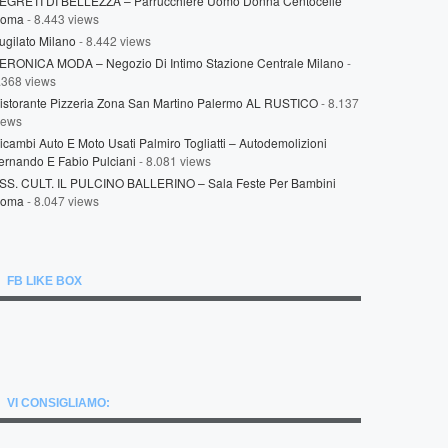
EGRETI DI BELLEZZA – Parrucchiere Uomo Donna Centocelle
oma
- 8.443 views
ugilato Milano
- 8.442 views
ERONICA MODA – Negozio Di Intimo Stazione Centrale Milano
-
.368 views
istorante Pizzeria Zona San Martino Palermo AL RUSTICO
- 8.137
iews
icambi Auto E Moto Usati Palmiro Togliatti – Autodemolizioni
ernando E Fabio Pulciani
- 8.081 views
SS. CULT. IL PULCINO BALLERINO – Sala Feste Per Bambini
oma
- 8.047 views
FB LIKE BOX
VI CONSIGLIAMO: