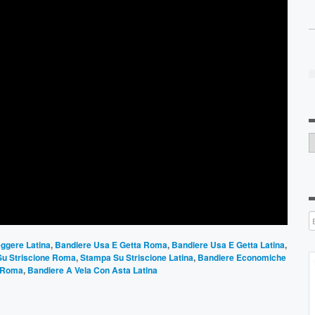
C
eggere Latina
,
Bandiere Usa E Getta Roma
,
Bandiere Usa E Getta Latina
,
u Striscione Roma
,
Stampa Su Striscione Latina
,
Bandiere Economiche
a Roma
,
Bandiere A Vela Con Asta Latina