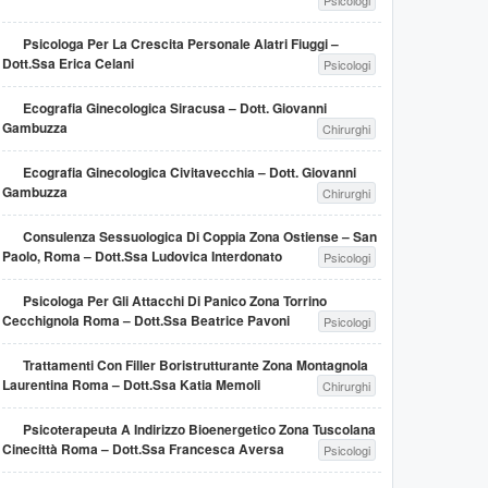
Psicologi
Psicologa Per La Crescita Personale Alatri Fiuggi –
Dott.ssa Erica Celani
Psicologi
Ecografia Ginecologica Siracusa – Dott. Giovanni
Gambuzza
Chirurghi
Ecografia Ginecologica Civitavecchia – Dott. Giovanni
Gambuzza
Chirurghi
Consulenza Sessuologica Di Coppia Zona Ostiense – San
Paolo, Roma – Dott.ssa Ludovica Interdonato
Psicologi
Psicologa Per Gli Attacchi Di Panico Zona Torrino
Cecchignola Roma – Dott.ssa Beatrice Pavoni
Psicologi
Trattamenti Con Filler Boristrutturante Zona Montagnola
Laurentina Roma – Dott.ssa Katia Memoli
Chirurghi
Psicoterapeuta A Indirizzo Bioenergetico Zona Tuscolana
Cinecittà Roma – Dott.ssa Francesca Aversa
Psicologi