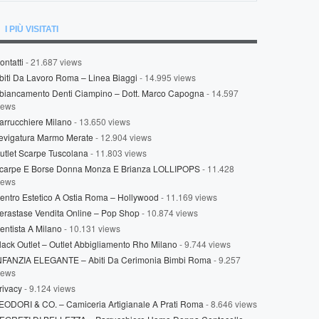
I PIÙ VISITATI
ontatti
- 21.687 views
biti Da Lavoro Roma – Linea Biaggi
- 14.995 views
biancamento Denti Ciampino – Dott. Marco Capogna
- 14.597
iews
arrucchiere Milano
- 13.650 views
evigatura Marmo Merate
- 12.904 views
utlet Scarpe Tuscolana
- 11.803 views
carpe E Borse Donna Monza E Brianza LOLLIPOPS
- 11.428
iews
entro Estetico A Ostia Roma – Hollywood
- 11.169 views
erastase Vendita Online – Pop Shop
- 10.874 views
entista A Milano
- 10.131 views
lack Outlet – Outlet Abbigliamento Rho Milano
- 9.744 views
NFANZIA ELEGANTE – Abiti Da Cerimonia Bimbi Roma
- 9.257
iews
rivacy
- 9.124 views
EODORI & CO. – Camiceria Artigianale A Prati Roma
- 8.646 views