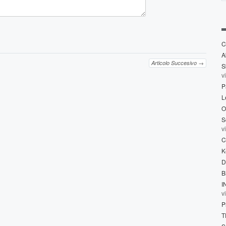
C
A
Articolo Succesivo →
S
v
P
L
O
S
v
C
K
D
B
I
v
P
T