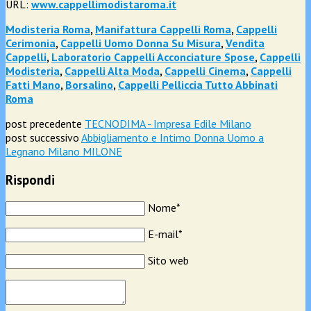
URL:
www.cappellimodistaroma.it
Modisteria Roma
,
Manifattura Cappelli Roma
,
Cappelli
Cerimonia
,
Cappelli Uomo Donna Su Misura
,
Vendita
Cappelli
,
Laboratorio Cappelli Acconciature Spose
,
Cappelli
Modisteria
,
Cappelli Alta Moda
,
Cappelli Cinema
,
Cappelli
Fatti Mano
,
Borsalino
,
Cappelli Pelliccia Tutto Abbinati
Roma
post precedente
TECNODIMA - Impresa Edile Milano
post successivo
Abbigliamento e Intimo Donna Uomo a
Legnano Milano MILONE
Rispondi
Nome*
E-mail*
Sito web