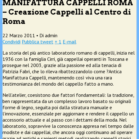
MANIFATTURA CAPPELLI ROMA
– Creazione Cappelli al Centro di
Roma
22 Marzo 2011 •
Di admin
Condividi
Pubblica tweet
+ 1
E-mail
La storia del più antico laboratorio romano di cappelli, inizia nel
1936 con la famiglia Cirri, già cappellai operanti in Toscana e
prosegue nel 2003, grazie alla passione ed alla tenacia di
Patrizia Fabri, che lo rileva ribattezzandolo come ?Antica
Manifattura Cappelli, mantenendo così viva una rara
testimonianza del mondo del cappello fatto a mano.
Nell’atelier, coesistono due fattori fondamentali: la tradizione,
ben rappresentata da un complesso lavoro basato su originali
forme di legno, seguita poi dalla stiratura manuale e
l’innovazione, essenziale per aggiornare e rendere il cappello un
accessorio attuale e al passo con i dettami della moda. Nel
laboratorio, sopravvive la conoscenza appresa nel tempo dalle
modiste e dai cappellai, che ancora oggi continuano ad operare
grazie ad antichi e sapienti metodi, realizzando cappelli storici,