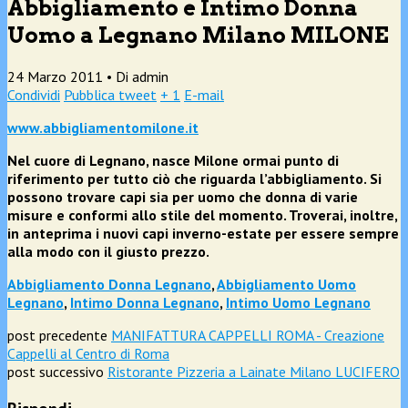
Abbigliamento e Intimo Donna
Uomo a Legnano Milano MILONE
24 Marzo 2011 •
Di admin
Condividi
Pubblica tweet
+ 1
E-mail
www.abbigliamentomilone.it
Nel cuore di Legnano, nasce Milone ormai punto di
riferimento per tutto ciò che riguarda l’abbigliamento. Si
possono trovare capi sia per uomo che donna di varie
misure e conformi allo stile del momento. Troverai, inoltre,
in anteprima i nuovi capi inverno-estate per essere sempre
alla modo con il giusto prezzo.
Abbigliamento Donna Legnano
,
Abbigliamento Uomo
Legnano
,
Intimo Donna Legnano
,
Intimo Uomo Legnano
post precedente
MANIFATTURA CAPPELLI ROMA - Creazione
Cappelli al Centro di Roma
post successivo
Ristorante Pizzeria a Lainate Milano LUCIFERO