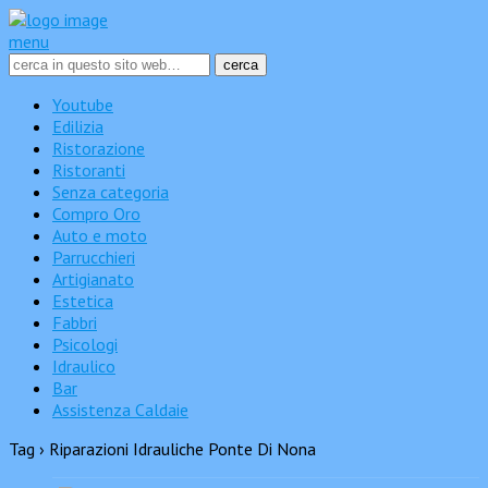
menu
Youtube
Edilizia
Ristorazione
Ristoranti
Senza categoria
Compro Oro
Auto e moto
Parrucchieri
Artigianato
Estetica
Fabbri
Psicologi
Idraulico
Bar
Assistenza Caldaie
Tag › Riparazioni Idrauliche Ponte Di Nona