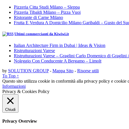
Pizzeria Citta Studi Milano – Sleppa
Pizzeria Tibaldi Milano – Pizza Vuoi
Ristorante di Carne Milano
Frutta E Verdura A Domicilio Milano Garibaldi – Gusto del Su
Ultimi commercianti da Kiwiwi.it
Italian Architecture Firm in Dubai | Ideas & Vision
Ristrutturazioni Varese
Ristrutturazioni Varese – Graglini Carlo Domenico di Graglini 
Noleggio Con Conducente A Bergamo – Limolt
by
SOLUTION GROUP
-
Mappa Sito
-
Risorse utili
To Top ↑
Questo sito utilizza cookie in conformità alla privacy policy e cookie c
Informazioni
Privacy & Cookies Policy
Chiudi
Privacy Overview