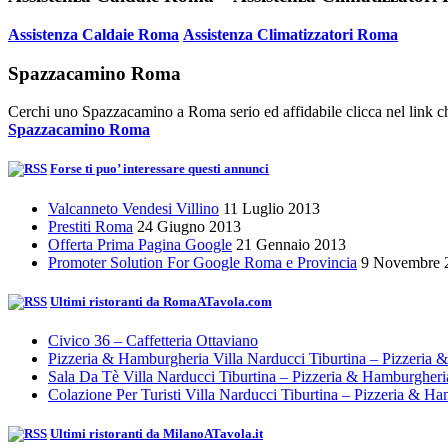
Assistenza Caldaie Roma
Assistenza Climatizzatori Roma
Spazzacamino Roma
Cerchi uno Spazzacamino a Roma serio ed affidabile clicca nel link ch
Spazzacamino Roma
Forse ti puo’ interessare questi annunci
Valcanneto Vendesi Villino
11 Luglio 2013
Prestiti Roma
24 Giugno 2013
Offerta Prima Pagina Google
21 Gennaio 2013
Promoter Solution For Google Roma e Provincia
9 Novembre 
Ultimi ristoranti da RomaATavola.com
Civico 36 – Caffetteria Ottaviano
Pizzeria & Hamburgheria Villa Narducci Tiburtina – Pizzeria
Sala Da Tè Villa Narducci Tiburtina – Pizzeria & Hamburgher
Colazione Per Turisti Villa Narducci Tiburtina – Pizzeria & H
Ultimi ristoranti da MilanoATavola.it