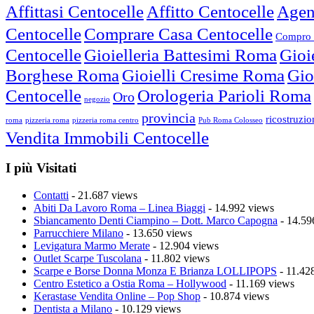
Affittasi Centocelle
Affitto Centocelle
Agen
Centocelle
Comprare Casa Centocelle
Compro 
Centocelle
Gioielleria Battesimi Roma
Gioi
Borghese Roma
Gioielli Cresime Roma
Gio
Centocelle
Orologeria Parioli Roma
Oro
negozio
provincia
ricostruzi
roma
pizzeria roma
pizzeria roma centro
Pub Roma Colosseo
Vendita Immobili Centocelle
I più Visitati
Contatti
- 21.687 views
Abiti Da Lavoro Roma – Linea Biaggi
- 14.992 views
Sbiancamento Denti Ciampino – Dott. Marco Capogna
- 14.59
Parrucchiere Milano
- 13.650 views
Levigatura Marmo Merate
- 12.904 views
Outlet Scarpe Tuscolana
- 11.802 views
Scarpe e Borse Donna Monza E Brianza LOLLIPOPS
- 11.42
Centro Estetico a Ostia Roma – Hollywood
- 11.169 views
Kerastase Vendita Online – Pop Shop
- 10.874 views
Dentista a Milano
- 10.129 views