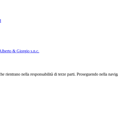
d
Alberto & Giorgio s.n.c.
he rientrano nella responsabilità di terze parti. Proseguendo nella navig