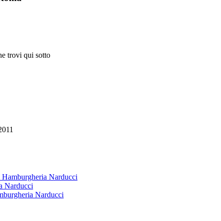
e trovi qui sotto
2011
 & Hamburgheria Narducci
ia Narducci
amburgheria Narducci