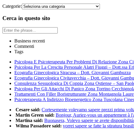
Categorie:
Cerca in questo sito
Business recenti
Commenti
Tags
Psicologa E Psicoterapeuta Per Problemi Di Relazione Zona Ci
Psicologa Per La Crescita Personale Alatri Fiuggi – Dott.ssa Er
Ecografia Ginecologica Siracusa – Dott. Giovanni Gambuzza
Ecografia Ginecologica Civitavecchia – Dott. Giovanni Gamb
Consulenza Sessuologica Di Coppia Zona Ostiense – San Paol
Psicologa Per Gli Attacchi Di Panico Zona Torrino Cecchignol
Trattamenti Con Filler Boristrutturante Zona Montagnola Laur
Psicoterapeuta A Indirizzo Bioenergetico Zona Tuscolana Cine
Cesare said:
Cortesemente volevamo sapere prezzi prima volta 
Martin Green said:
Bonjour, Auriez-vous un appartement à l'a
Martina said:
Buonasera, Volevo sapere se avete disponibilità 
Wilma Passadore said:
vorrei sapere se fatte la stiratura brasili