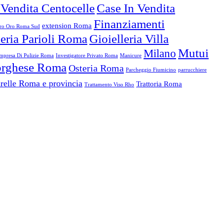
 Vendita Centocelle
Case In Vendita
Finanziamenti
extension Roma
o Oro Roma Sud
leria Parioli Roma
Gioielleria Villa
Mutui
Milano
mpresa Di Pulizie Roma
Investigatore Privato Roma
Manicure
Borghese Roma
Osteria Roma
Parcheggio Fiumicino
parrucchiere
relle Roma e provincia
Trattoria Roma
Trattamento Viso Rho