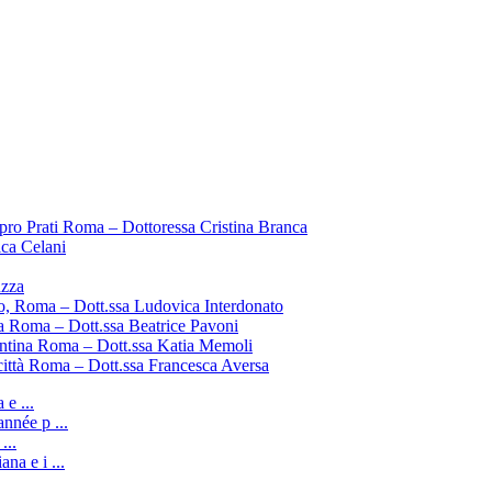
pro Prati Roma – Dottoressa Cristina Branca
ica Celani
uzza
o, Roma – Dott.ssa Ludovica Interdonato
a Roma – Dott.ssa Beatrice Pavoni
entina Roma – Dott.ssa Katia Memoli
città Roma – Dott.ssa Francesca Aversa
e ...
nnée p ...
...
ana e i ...