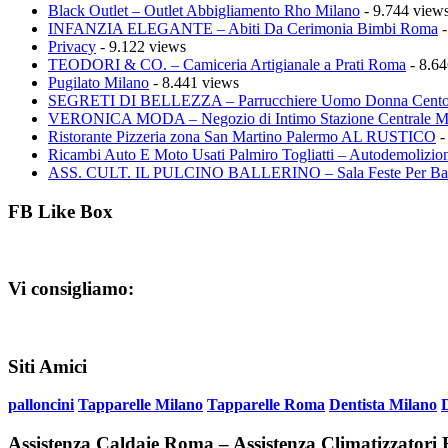
Black Outlet – Outlet Abbigliamento Rho Milano
- 9.744 view
INFANZIA ELEGANTE – Abiti Da Cerimonia Bimbi Roma
-
Privacy
- 9.122 views
TEODORI & CO. – Camiceria Artigianale a Prati Roma
- 8.64
Pugilato Milano
- 8.441 views
SEGRETI DI BELLEZZA – Parrucchiere Uomo Donna Cento
VERONICA MODA – Negozio di Intimo Stazione Centrale M
Ristorante Pizzeria zona San Martino Palermo AL RUSTICO
-
Ricambi Auto E Moto Usati Palmiro Togliatti – Autodemolizion
ASS. CULT. IL PULCINO BALLERINO – Sala Feste Per Ba
FB Like Box
Vi consigliamo:
Siti Amici
palloncini
Tapparelle Milano
Tapparelle Roma
Dentista Milano
Assistenza Caldaie Roma – Assistenza Climatizzator