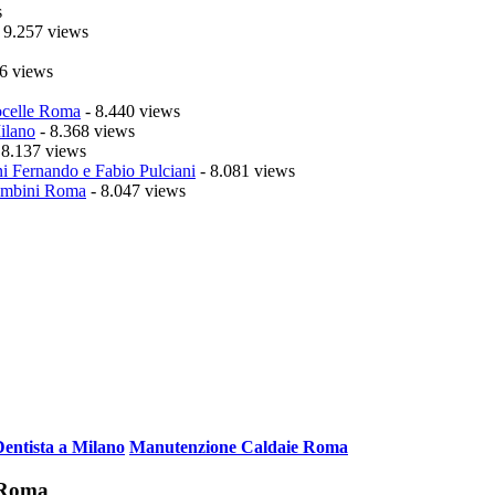
s
 9.257 views
6 views
celle Roma
- 8.440 views
ilano
- 8.368 views
 8.137 views
i Fernando e Fabio Pulciani
- 8.081 views
mbini Roma
- 8.047 views
Dentista a Milano
Manutenzione Caldaie Roma
i Roma