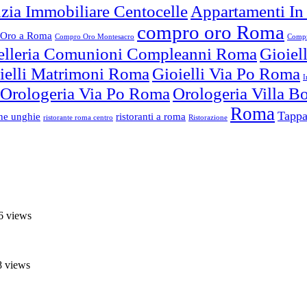
zia Immobiliare Centocelle
Appartamenti In
compro oro Roma
Oro a Roma
Compro Oro Montesacro
Compr
elleria Comunioni Compleanni Roma
Gioiel
ielli Matrimoni Roma
Gioielli Via Po Roma
I
Orologeria Via Po Roma
Orologeria Villa 
Roma
Tappa
one unghie
ristoranti a roma
ristorante roma centro
Ristorazione
6 views
8 views