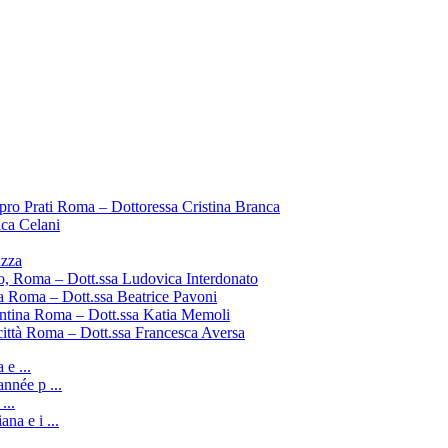
pro Prati Roma – Dottoressa Cristina Branca
ica Celani
uzza
o, Roma – Dott.ssa Ludovica Interdonato
a Roma – Dott.ssa Beatrice Pavoni
entina Roma – Dott.ssa Katia Memoli
città Roma – Dott.ssa Francesca Aversa
e ...
nnée p ...
...
ana e i ...