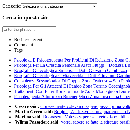
Categorie:
Cerca in questo sito
Business recenti
Commenti
Tags
Psicologa E Psicoterapeuta Per Problemi Di Relazione Zona Ci
Psicologa Per La Crescita Personale Alatri Fiuggi – Dott.ssa Er
Ecografia Ginecologica Siracusa – Dott. Giovanni Gambuzza
Ecografia Ginecologica Civitavecchia – Dott. Giovanni Gamb
Consulenza Sessuologica Di Coppia Zona Ostiense – San Paol
Psicologa Per Gli Attacchi Di Panico Zona Torrino Cecchignol
Trattamenti Con Filler Boristrutturante Zona Montagnola Laur
Psicoterapeuta A Indirizzo Bioenergetico Zona Tuscolana Cine
Cesare said:
Cortesemente volevamo sapere prezzi prima volta 
Martin Green said:
Bonjour, Auriez-vous un appartement à l'a
Martina said:
Buonasera, Volevo sapere se avete disponibilità 
Wilma Passadore said:
vorrei sapere se fatte la stiratura brasili