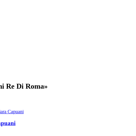
nni Re Di Roma»
iara Capuani
apuani