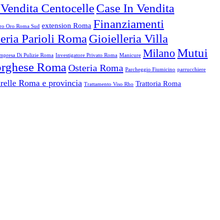
 Vendita Centocelle
Case In Vendita
Finanziamenti
extension Roma
o Oro Roma Sud
leria Parioli Roma
Gioielleria Villa
Mutui
Milano
mpresa Di Pulizie Roma
Investigatore Privato Roma
Manicure
Borghese Roma
Osteria Roma
Parcheggio Fiumicino
parrucchiere
relle Roma e provincia
Trattoria Roma
Trattamento Viso Rho