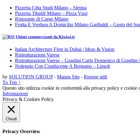
Pizzeria Citta Studi Milano – Sleppa
Pizzeria Tibaldi Milano – Pizza Vuoi
Ristorante di Carne Milano
Frutta E Verdura A Domicilio Milano Garibaldi – Gusto del Su
Ultimi commercianti da Kiwiwi.it
Italian Architecture Firm in Dubai | Ideas & Vision
Ristrutturazioni Varese
Ristrutturazioni Varese – Graglini Carlo Domenico di Graglini 
Noleggio Con Conducente A Bergamo – Limolt
by
SOLUTION GROUP
-
Mappa Sito
-
Risorse utili
To Top ↑
Questo sito utilizza cookie in conformità alla privacy policy e cookie c
Informazioni
Privacy & Cookies Policy
Chiudi
Privacy Overview