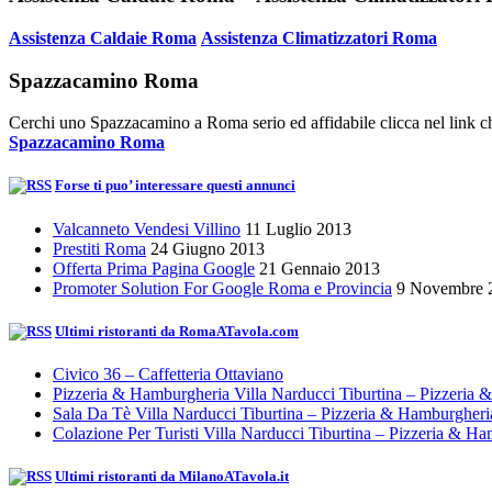
Assistenza Caldaie Roma
Assistenza Climatizzatori Roma
Spazzacamino Roma
Cerchi uno Spazzacamino a Roma serio ed affidabile clicca nel link ch
Spazzacamino Roma
Forse ti puo’ interessare questi annunci
Valcanneto Vendesi Villino
11 Luglio 2013
Prestiti Roma
24 Giugno 2013
Offerta Prima Pagina Google
21 Gennaio 2013
Promoter Solution For Google Roma e Provincia
9 Novembre 
Ultimi ristoranti da RomaATavola.com
Civico 36 – Caffetteria Ottaviano
Pizzeria & Hamburgheria Villa Narducci Tiburtina – Pizzeria
Sala Da Tè Villa Narducci Tiburtina – Pizzeria & Hamburgher
Colazione Per Turisti Villa Narducci Tiburtina – Pizzeria & H
Ultimi ristoranti da MilanoATavola.it