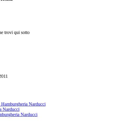
e trovi qui sotto
2011
 & Hamburgheria Narducci
ia Narducci
amburgheria Narducci