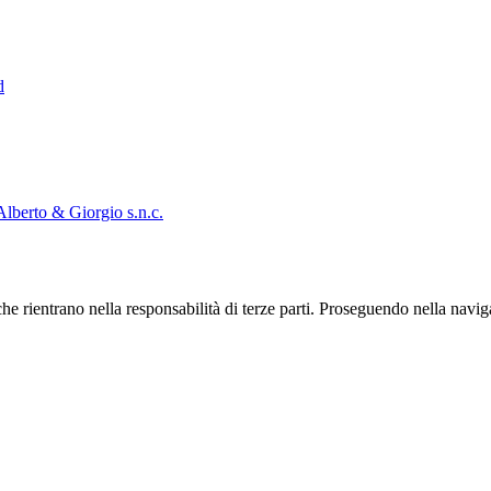
d
Alberto & Giorgio s.n.c.
he rientrano nella responsabilità di terze parti. Proseguendo nella navig