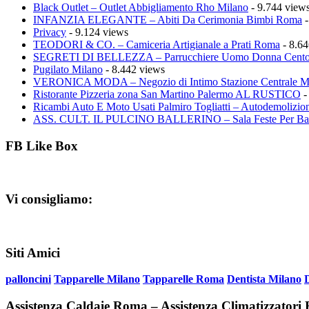
Black Outlet – Outlet Abbigliamento Rho Milano
- 9.744 view
INFANZIA ELEGANTE – Abiti Da Cerimonia Bimbi Roma
-
Privacy
- 9.124 views
TEODORI & CO. – Camiceria Artigianale a Prati Roma
- 8.64
SEGRETI DI BELLEZZA – Parrucchiere Uomo Donna Cento
Pugilato Milano
- 8.442 views
VERONICA MODA – Negozio di Intimo Stazione Centrale M
Ristorante Pizzeria zona San Martino Palermo AL RUSTICO
-
Ricambi Auto E Moto Usati Palmiro Togliatti – Autodemolizion
ASS. CULT. IL PULCINO BALLERINO – Sala Feste Per Ba
FB Like Box
Vi consigliamo:
Siti Amici
palloncini
Tapparelle Milano
Tapparelle Roma
Dentista Milano
Assistenza Caldaie Roma – Assistenza Climatizzator