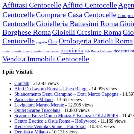
Affittasi Centocelle
Affitto Centocelle
Agen
Centocelle
Comprare Casa Centocelle
Compro 
Centocelle
Gioielleria Battesimi Roma
Gioi
Borghese Roma
Gioielli Cresime Roma
Gio
Centocelle
Orologeria Parioli Roma
Oro
negozio
provincia
ricostruzi
roma
pizzeria roma
pizzeria roma centro
Pub Roma Colosseo
Vendita Immobili Centocelle
I più Visitati
Contatti
- 21.687 views
Abiti Da Lavoro Roma – Linea Biaggi
- 14.996 views
Sbiancamento Denti Ciampino – Dott. Marco Capogna
- 14.59
Parrucchiere Milano
- 13.652 views
Levigatura Marmo Merate
- 12.905 views
Outlet Scarpe Tuscolana
- 11.803 views
Scarpe e Borse Donna Monza E Brianza LOLLIPOPS
- 11.42
Centro Estetico a Ostia Roma – Hollywood
- 11.169 views
Kerastase Vendita Online – Pop Shop
- 10.874 views
Dentista a Milano
- 10.131 views