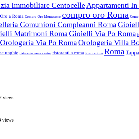
zia Immobiliare Centocelle
Appartamenti In
compro oro Roma
Oro a Roma
Compro Oro Montesacro
Compr
elleria Comunioni Compleanni Roma
Gioiel
ielli Matrimoni Roma
Gioielli Via Po Roma
I
Orologeria Via Po Roma
Orologeria Villa 
Roma
Tappa
one unghie
ristoranti a roma
ristorante roma centro
Ristorazione
7 views
8 views