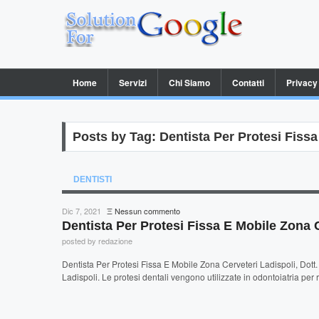
Home
Servizi
Chi Siamo
Contatti
Privacy
Posts by Tag: Dentista Per Protesi Fissa
DENTISTI
su
Dic 7, 2021
Ξ
Nessun commento
Dentista
Dentista Per Protesi Fissa E Mobile Zona C
Per
posted by redazione
Protesi
Fissa
Dentista Per Protesi Fissa E Mobile Zona Cerveteri Ladispoli, Dott.
E
Ladispoli. Le protesi dentali vengono utilizzate in odontoiatria per 
Mobile
Zona
Cerveteri