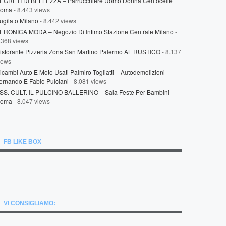
EGRETI DI BELLEZZA – Parrucchiere Uomo Donna Centocelle
oma
- 8.443 views
ugilato Milano
- 8.442 views
ERONICA MODA – Negozio Di Intimo Stazione Centrale Milano
-
.368 views
istorante Pizzeria Zona San Martino Palermo AL RUSTICO
- 8.137
iews
icambi Auto E Moto Usati Palmiro Togliatti – Autodemolizioni
ernando E Fabio Pulciani
- 8.081 views
SS. CULT. IL PULCINO BALLERINO – Sala Feste Per Bambini
oma
- 8.047 views
FB LIKE BOX
VI CONSIGLIAMO: