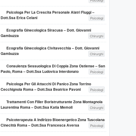
Psicologi
Psicologa Per La Crescita Personale Alatri Fiuggi –
Dott.ssa Erica Celani
Psicologi
Ecografia Ginecologica Siracusa – Dott. Giovanni
Gambuzza
Chirurghi
Ecografia Ginecologica Civitavecchia – Dott. Giovanni
Gambuzza
Chirurghi
Consulenza Sessuologica Di Coppia Zona Ostiense – San
Paolo, Roma – Dott.ssa Ludovica Interdonato
Psicologi
Psicologa Per Gli Attacchi Di Panico Zona Torrino
Cecchignola Roma – Dott.ssa Beatrice Pavoni
Psicologi
Trattamenti Con Filler Boristrutturante Zona Montagnola
Laurentina Roma – Dott.ssa Katia Memoli
Chirurghi
Psicoterapeuta A Indirizzo Bioenergetico Zona Tuscolana
Cinecittà Roma – Dott.ssa Francesca Aversa
Psicologi