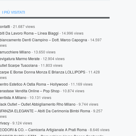
I PIÙ VISITATI
ontatti
- 21.687 views
biti Da Lavoro Roma – Linea Biaggi
- 14.996 views
biancamento Denti Ciampino – Dott. Marco Capogna
- 14.597
iews
arrucchiere Milano
- 13.650 views
evigatura Marmo Merate
- 12.904 views
utlet Scarpe Tuscolana
- 11.803 views
carpe E Borse Donna Monza E Brianza LOLLIPOPS
- 11.428
iews
entro Estetico A Ostia Roma – Hollywood
- 11.169 views
erastase Vendita Online – Pop Shop
- 10.874 views
entista A Milano
- 10.131 views
lack Outlet – Outlet Abbigliamento Rho Milano
- 9.744 views
NFANZIA ELEGANTE – Abiti Da Cerimonia Bimbi Roma
- 9.257
iews
rivacy
- 9.124 views
EODORI & CO. – Camiceria Artigianale A Prati Roma
- 8.646 views