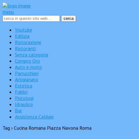
menu
Youtube
Edilizia
Ristorazione
Ristoranti
Senza categoria
Compro Oro
Auto e moto
Parrucchieri
Artigianato
Estetica
Fabbri
Psicologi
Idraulico
Bar
Assistenza Caldaie
Tag › Cucina Romana Piazza Navona Roma