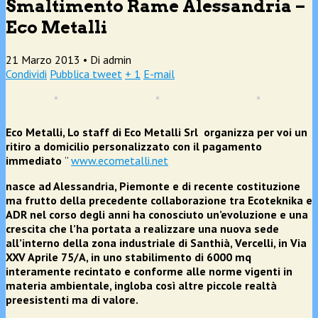
Smaltimento Rame Alessandria –
Eco Metalli
21 Marzo 2013 •
Di admin
Condividi
Pubblica tweet
+ 1
E-mail
Eco Metalli,
Lo staff di Eco Metalli Srl organizza per voi un
ritiro a domicilio personalizzato con il pagamento
immediato
”
www.ecometalli.net
nasce ad Alessandria, Piemonte e di recente costituzione
ma frutto della precedente collaborazione tra Ecoteknika e
ADR nel corso degli anni ha conosciuto un’evoluzione e una
crescita che l’ha portata a realizzare una nuova sede
all’interno della zona industriale di Santhià, Vercelli, in Via
XXV Aprile 75/A, in uno stabilimento di 6000 mq
interamente recintato e conforme alle norme vigenti in
materia ambientale, ingloba così altre piccole realtà
preesistenti ma di valore.