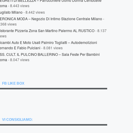
EGRETI DI BELLEZZA – Parrucchiere Uomo Donna Centocelle
oma
- 8.443 views
ugilato Milano
- 8.442 views
ERONICA MODA – Negozio Di Intimo Stazione Centrale Milano
-
.368 views
istorante Pizzeria Zona San Martino Palermo AL RUSTICO
- 8.137
iews
icambi Auto E Moto Usati Palmiro Togliatti – Autodemolizioni
ernando E Fabio Pulciani
- 8.081 views
SS. CULT. IL PULCINO BALLERINO – Sala Feste Per Bambini
oma
- 8.047 views
FB LIKE BOX
VI CONSIGLIAMO: