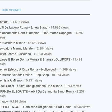
I PIÙ VISITATI
ontatti
- 21.687 views
biti Da Lavoro Roma – Linea Biaggi
- 14.996 views
biancamento Denti Ciampino – Dott. Marco Capogna
- 14.597
iews
arrucchiere Milano
- 13.650 views
evigatura Marmo Merate
- 12.904 views
utlet Scarpe Tuscolana
- 11.803 views
carpe E Borse Donna Monza E Brianza LOLLIPOPS
- 11.428
iews
entro Estetico A Ostia Roma – Hollywood
- 11.169 views
erastase Vendita Online – Pop Shop
- 10.874 views
entista A Milano
- 10.131 views
lack Outlet – Outlet Abbigliamento Rho Milano
- 9.744 views
NFANZIA ELEGANTE – Abiti Da Cerimonia Bimbi Roma
- 9.257
iews
rivacy
- 9.124 views
EODORI & CO. – Camiceria Artigianale A Prati Roma
- 8.646 views