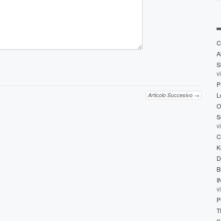
C
A
S
v
P
L
Articolo Succesivo →
O
S
v
C
K
D
B
I
v
P
T