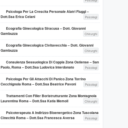
Psicologi
Psicologa Per La Crescita Personale Alatri Fiuggi –
Dott.ssa Erica Celani
Psicologi
Ecografia Ginecologica Siracusa – Dott. Giovanni
Gambuzza
Chirurghi
Ecografia Ginecologica Civitavecchia – Dott. Giovanni
Gambuzza
Chirurghi
Consulenza Sessuologica Di Coppia Zona Ostiense – San
Paolo, Roma – Dott.ssa Ludovica Interdonato
Psicologi
Psicologa Per Gli Attacchi Di Panico Zona Torrino
Cecchignola Roma – Dott.ssa Beatrice Pavoni
Psicologi
Trattamenti Con Filler Boristrutturante Zona Montagnola
Laurentina Roma – Dott.ssa Katia Memoli
Chirurghi
Psicoterapeuta A Indirizzo Bioenergetico Zona Tuscolana
Cinecittà Roma – Dott.ssa Francesca Aversa
Psicologi