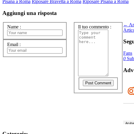
Pisana a Roma
Riposare Bravetta a Roma
Riposare Pisana a Roma
Aggiungi una risposta
← Art
Name
:
Il tuo commento
:
Artic
Segu
Email
:
Fans
0
Subs
Adve
Categorie: