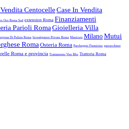
 Vendita Centocelle
Case In Vendita
Finanziamenti
extension Roma
o Oro Roma Sud
leria Parioli Roma
Gioielleria Villa
Mutui
Milano
mpresa Di Pulizie Roma
Investigatore Privato Roma
Manicure
Borghese Roma
Osteria Roma
Parcheggio Fiumicino
parrucchiere
relle Roma e provincia
Trattoria Roma
Trattamento Viso Rho