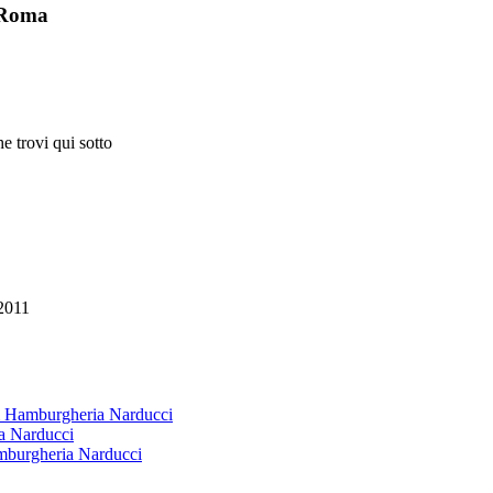
i Roma
e trovi qui sotto
2011
 & Hamburgheria Narducci
ia Narducci
amburgheria Narducci