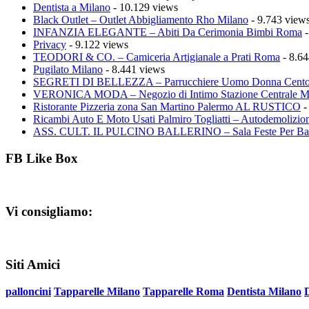
Dentista a Milano
- 10.129 views
Black Outlet – Outlet Abbigliamento Rho Milano
- 9.743 view
INFANZIA ELEGANTE – Abiti Da Cerimonia Bimbi Roma
-
Privacy
- 9.122 views
TEODORI & CO. – Camiceria Artigianale a Prati Roma
- 8.64
Pugilato Milano
- 8.441 views
SEGRETI DI BELLEZZA – Parrucchiere Uomo Donna Cento
VERONICA MODA – Negozio di Intimo Stazione Centrale M
Ristorante Pizzeria zona San Martino Palermo AL RUSTICO
-
Ricambi Auto E Moto Usati Palmiro Togliatti – Autodemolizion
ASS. CULT. IL PULCINO BALLERINO – Sala Feste Per Ba
FB Like Box
Vi consigliamo:
Siti Amici
palloncini
Tapparelle Milano
Tapparelle Roma
Dentista Milano