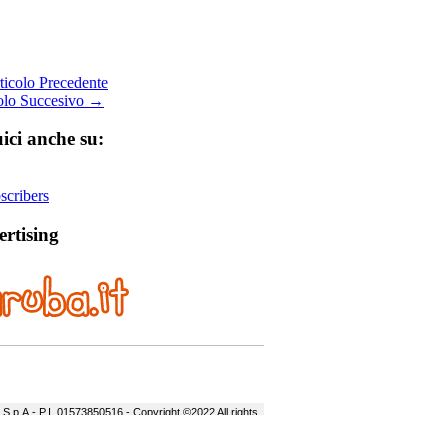
icolo Precedente
olo Succesivo →
ici anche su:
cribers
rtising