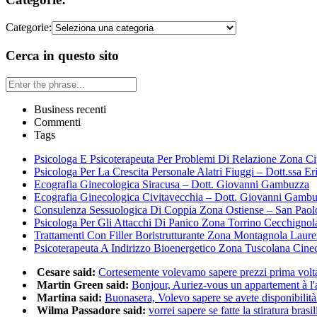
Categorie:
Cerca in questo sito
Business recenti
Commenti
Tags
Psicologa E Psicoterapeuta Per Problemi Di Relazione Zona Ci
Psicologa Per La Crescita Personale Alatri Fiuggi – Dott.ssa Er
Ecografia Ginecologica Siracusa – Dott. Giovanni Gambuzza
Ecografia Ginecologica Civitavecchia – Dott. Giovanni Gamb
Consulenza Sessuologica Di Coppia Zona Ostiense – San Paol
Psicologa Per Gli Attacchi Di Panico Zona Torrino Cecchignol
Trattamenti Con Filler Boristrutturante Zona Montagnola Laur
Psicoterapeuta A Indirizzo Bioenergetico Zona Tuscolana Cine
Cesare said:
Cortesemente volevamo sapere prezzi prima volta 
Martin Green said:
Bonjour, Auriez-vous un appartement à l'a
Martina said:
Buonasera, Volevo sapere se avete disponibilità 
Wilma Passadore said:
vorrei sapere se fatte la stiratura brasili