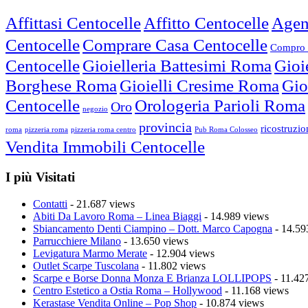
Affittasi Centocelle
Affitto Centocelle
Agen
Centocelle
Comprare Casa Centocelle
Compro 
Centocelle
Gioielleria Battesimi Roma
Gioi
Borghese Roma
Gioielli Cresime Roma
Gio
Centocelle
Orologeria Parioli Roma
Oro
negozio
provincia
ricostruzi
roma
pizzeria roma
pizzeria roma centro
Pub Roma Colosseo
Vendita Immobili Centocelle
I più Visitati
Contatti
- 21.687 views
Abiti Da Lavoro Roma – Linea Biaggi
- 14.989 views
Sbiancamento Denti Ciampino – Dott. Marco Capogna
- 14.59
Parrucchiere Milano
- 13.650 views
Levigatura Marmo Merate
- 12.904 views
Outlet Scarpe Tuscolana
- 11.802 views
Scarpe e Borse Donna Monza E Brianza LOLLIPOPS
- 11.42
Centro Estetico a Ostia Roma – Hollywood
- 11.168 views
Kerastase Vendita Online – Pop Shop
- 10.874 views