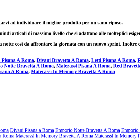
arvi ad individuare il miglior prodotto per un sano riposo.
di articoli di massimo livello che si adattano alle molteplici esige
notte così da affrontare la giornata con un nuovo sprint. Inoltre d
i Pisana A Roma
,
Divani Bravetta A Roma
,
Letti Pisana A Roma
,
R
o Notte Bravetta A Roma
,
Materassi Pisana A Roma
,
Reti Bravet
Pisana A Roma
,
Materassi In Memory Bravetta A Roma
 Roma
Divani Pisana a Roma
Emporio Notte Bravetta A Roma
Emporio 
 a Roma
Materassi In Memory Bravetta A Roma
Materassi In Memory 