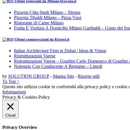
Ultimi ristoranti da MilanoATavola.it
Pizzeria Citta Studi Milano – Sleppa
Pizzeria Tibaldi Milano – Pizza Vuoi
Ristorante di Carne Milano
Frutta E Verdura A Domicilio Milano Garibaldi – Gusto del Su
Ultimi commercianti da Kiwiwi.it
Italian Architecture Firm in Dubai | Ideas & Vision
Ristrutturazioni Varese
Ristrutturazioni Varese – Graglini Carlo Domenico di Graglini 
Noleggio Con Conducente A Bergamo – Limolt
by
SOLUTION GROUP
-
Mappa Sito
-
Risorse utili
To Top ↑
Questo sito utilizza cookie in conformità alla privacy policy e cookie c
Informazioni
Privacy & Cookies Policy
Chiudi
Privacy Overview