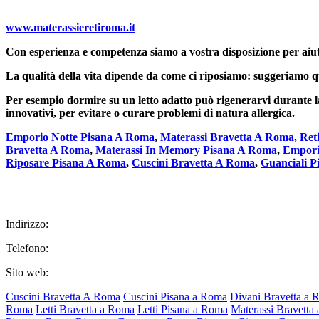
www.materassieretiroma.it
Con esperienza e competenza siamo a vostra disposizione per aiut
La qualità della vita dipende da come ci riposiamo: suggeriamo quin
Per esempio dormire su un letto adatto può rigenerarvi durante la 
innovativi, per evitare o curare problemi di natura allergica.
Emporio Notte Pisana A Roma
,
Materassi Bravetta A Roma
,
Ret
Bravetta A Roma
,
Materassi In Memory Pisana A Roma
,
Empori
Riposare Pisana A Roma
,
Cuscini Bravetta A Roma
,
Guanciali 
Indirizzo:
Telefono:
Sito web:
Cuscini Bravetta A Roma
Cuscini Pisana a Roma
Divani Bravetta a
Roma
Letti Bravetta a Roma
Letti Pisana a Roma
Materassi Bravetta