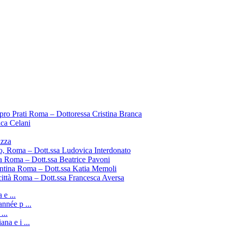
pro Prati Roma – Dottoressa Cristina Branca
ica Celani
uzza
o, Roma – Dott.ssa Ludovica Interdonato
a Roma – Dott.ssa Beatrice Pavoni
entina Roma – Dott.ssa Katia Memoli
città Roma – Dott.ssa Francesca Aversa
e ...
nnée p ...
...
ana e i ...