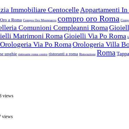
zia Immobiliare Centocelle
Appartamenti In
compro oro Roma
Oro a Roma
Compro Oro Montesacro
Compr
elleria Comunioni Compleanni Roma
Gioiel
ielli Matrimoni Roma
Gioielli Via Po Roma
I
Orologeria Via Po Roma
Orologeria Villa 
Roma
Tappa
one unghie
ristoranti a roma
ristorante roma centro
Ristorazione
3 views
7 views