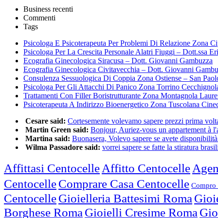
Business recenti
Commenti
Tags
Psicologa E Psicoterapeuta Per Problemi Di Relazione Zona Ci
Psicologa Per La Crescita Personale Alatri Fiuggi – Dott.ssa Er
Ecografia Ginecologica Siracusa – Dott. Giovanni Gambuzza
Ecografia Ginecologica Civitavecchia – Dott. Giovanni Gamb
Consulenza Sessuologica Di Coppia Zona Ostiense – San Paol
Psicologa Per Gli Attacchi Di Panico Zona Torrino Cecchignol
Trattamenti Con Filler Boristrutturante Zona Montagnola Laur
Psicoterapeuta A Indirizzo Bioenergetico Zona Tuscolana Cine
Cesare said:
Cortesemente volevamo sapere prezzi prima volta 
Martin Green said:
Bonjour, Auriez-vous un appartement à l'a
Martina said:
Buonasera, Volevo sapere se avete disponibilità 
Wilma Passadore said:
vorrei sapere se fatte la stiratura brasili
Affittasi Centocelle
Affitto Centocelle
Agen
Centocelle
Comprare Casa Centocelle
Compro 
Centocelle
Gioielleria Battesimi Roma
Gioi
Borghese Roma
Gioielli Cresime Roma
Gio