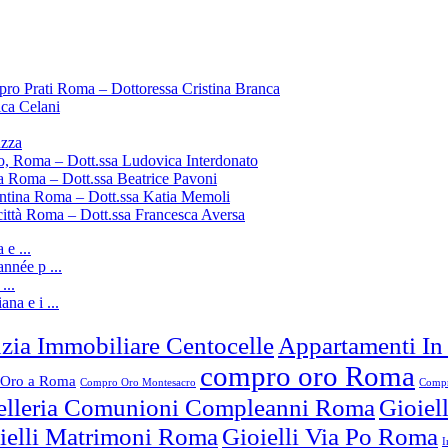
pro Prati Roma – Dottoressa Cristina Branca
ica Celani
uzza
o, Roma – Dott.ssa Ludovica Interdonato
a Roma – Dott.ssa Beatrice Pavoni
entina Roma – Dott.ssa Katia Memoli
città Roma – Dott.ssa Francesca Aversa
e ...
nnée p ...
...
ana e i ...
zia Immobiliare Centocelle
Appartamenti In
compro oro Roma
Oro a Roma
Compro Oro Montesacro
Compr
elleria Comunioni Compleanni Roma
Gioiel
ielli Matrimoni Roma
Gioielli Via Po Roma
I