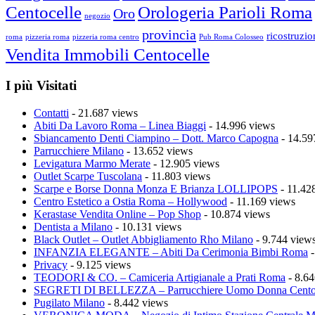
Centocelle
Orologeria Parioli Roma
Oro
negozio
provincia
ricostruzi
roma
pizzeria roma
pizzeria roma centro
Pub Roma Colosseo
Vendita Immobili Centocelle
I più Visitati
Contatti
- 21.687 views
Abiti Da Lavoro Roma – Linea Biaggi
- 14.996 views
Sbiancamento Denti Ciampino – Dott. Marco Capogna
- 14.59
Parrucchiere Milano
- 13.652 views
Levigatura Marmo Merate
- 12.905 views
Outlet Scarpe Tuscolana
- 11.803 views
Scarpe e Borse Donna Monza E Brianza LOLLIPOPS
- 11.42
Centro Estetico a Ostia Roma – Hollywood
- 11.169 views
Kerastase Vendita Online – Pop Shop
- 10.874 views
Dentista a Milano
- 10.131 views
Black Outlet – Outlet Abbigliamento Rho Milano
- 9.744 view
INFANZIA ELEGANTE – Abiti Da Cerimonia Bimbi Roma
-
Privacy
- 9.125 views
TEODORI & CO. – Camiceria Artigianale a Prati Roma
- 8.64
SEGRETI DI BELLEZZA – Parrucchiere Uomo Donna Cento
Pugilato Milano
- 8.442 views