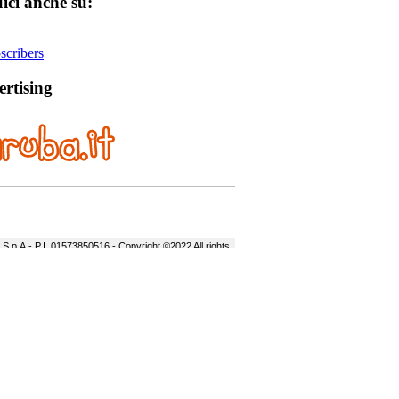
ici anche su:
cribers
rtising