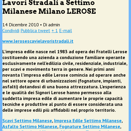
Lavori Stradali a Settimo
Milanese Milano LEROSE
14 Dicembre 2010 •
Di admin
Condividi
Pubblica tweet
+ 1
E-mail
www.lerosescavielavoristradali.it
L’impresa edile nasce nel 1983 ad opera dei Fratelli Lerose
costituendo una azienda a conduzione familiare operante
esclusivamente nell’edilizia civile, residenziale, industriale,
per scavi e movimento terra in genere. Nei primi anni
novanta l’impresa edile Lerose comincia ad operare anche
nel settore opere di urbanizzazioni (fognature, impianti,
asfalti) dotandosi di una buona attrezzatura. L’esperienza
e le qualità dei Signori Lerose hanno permesso alla
suddetta impresa edile di aumentare le proprie capacità
tecniche e produttive al punto di essere considerata una
delle imprese edili più affidabili nel proprio territorio.
Scavi Settimo Milanese
,
Impresa Edile Settimo Milanese
,
Asfalto Settimo Milanese
,
Fognature Settimo Milanese
,