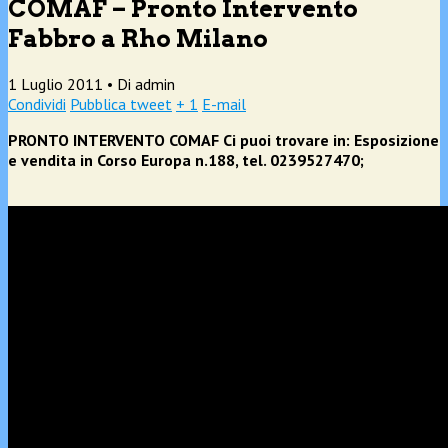
COMAF – Pronto Intervento
Fabbro a Rho Milano
1 Luglio 2011 •
Di admin
Condividi
Pubblica tweet
+ 1
E-mail
PRONTO INTERVENTO COMAF Ci puoi trovare in: Esposizione
e vendita in Corso Europa n.188, tel. 0239527470;