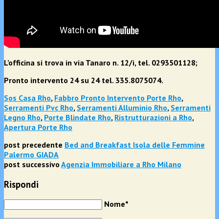
L’officina si trova in via Tanaro n. 12/i, tel. 0293501128;
Pronto intervento 24 su 24 tel. 335.8075074.
Sos Casa Rho
,
Fabbro Pronto Intervento Porte Rho
,
Serramenti Pvc Rho
,
Serramenti Alluminio Rho
,
Serramenti
Legno Rho
,
Porte Blindate Rho
,
Ristrutturazioni a Rho
,
Apertura Porte Rho
post precedente
Bed and Breakfast Isola delle Femmine
Palermo GIADA
post successivo
Agenzia Immobiliare a Rho Milano
Rispondi
Nome*