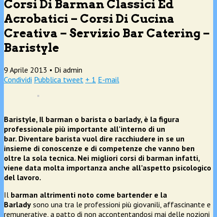
Corsi Di Barman Classici Ed
Acrobatici – Corsi Di Cucina
Creativa – Servizio Bar Catering –
Baristyle
9 Aprile 2013 •
Di admin
Condividi
Pubblica tweet
+ 1
E-mail
Baristyle, Il barman o barista o barlady, è la figura
professionale più importante all’interno di un
bar. Diventare barista vuol dire racchiudere in se un
insieme di conoscenze e di competenze che vanno ben
oltre la sola tecnica. Nei migliori corsi di barman infatti,
viene data molta importanza anche all’aspetto psicologico
del lavoro.
Il
barman altrimenti noto come bartender e la
Barlady
sono una tra le professioni più giovanili, affascinante e
remunerative, a patto di non accontentandosi mai delle nozioni