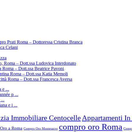
pro Prati Roma – Dottoressa Cristina Branca
ica Celani
uzza
o, Roma – Dott.ssa Ludovica Interdonato
a Roma – Dott.ssa Beatrice Pavoni
entina Roma – Dott.ssa Katia Memoli
città Roma – Dott.ssa Francesca Aversa
e ...
nnée p ...
...
ana e i ...
zia Immobiliare Centocelle
Appartamenti In
compro oro Roma
Oro a Roma
Compro Oro Montesacro
Compr