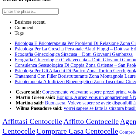
Business recenti
Commenti
Tags
Psicologa E Psicoterapeuta Per Problemi Di Relazione Zona Ci
Psicologa Per La Crescita Personale Alatri Fiuggi – Dott.ssa Er
Ecografia Ginecologica Siracusa – Dott. Giovanni Gambuzza
Ecografia Ginecologica Civitavecchia – Dott. Giovanni Gamb
Consulenza Sessuologica Di Coppia Zona Ostiense – San Paol
Psicologa Per Gli Attacchi Di Panico Zona Torrino Cecchignol
Trattamenti Con Filler Boristrutturante Zona Montagnola Laur
Psicoterapeuta A Indirizzo Bioenergetico Zona Tuscolana Cine
Cesare said:
Cortesemente volevamo sapere prezzi prima volta 
Martin Green said:
Bonjour, Auriez-vous un appartement à l'a
Martina said:
Buonasera, Volevo sapere se avete disponibilità 
Wilma Passadore said:
vorrei sapere se fatte la stiratura brasili
Affittasi Centocelle
Affitto Centocelle
Agen
Centocelle
Comprare Casa Centocelle
Compro 