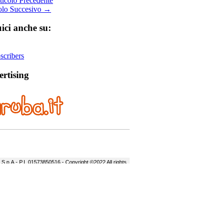
icolo Precedente
olo Succesivo →
ici anche su:
cribers
rtising