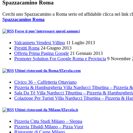
Spazzacamino Roma
Cerchi uno Spazzacamino a Roma serio ed affidabile clicca nel link ch
Spazzacamino Roma
Forse ti puo’ interessare questi annunci
Valcanneto Vendesi Villino
11 Luglio 2013
Prestiti Roma
24 Giugno 2013
Offerta Prima Pagina Google
21 Gennaio 2013
Promoter Solution For Google Roma e Provincia
9 Novembre 
Ultimi ristoranti da RomaATavola.com
Civico 36 – Caffetteria Ottaviano
Pizzeria & Hamburgheria Villa Narducci Tiburtina – Pizzeria
Sala Da Tè Villa Narducci Tiburtina – Pizzeria & Hamburgher
Colazione Per Turisti Villa Narducci Tiburtina – Pizzeria & H
Ultimi ristoranti da MilanoATavola.it
Pizzeria Citta Studi Milano – Sleppa
Pizzeria Tibaldi Milano – Pizza Vuoi
Ristorante di Carne Milano