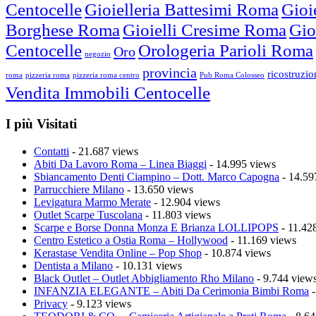
Centocelle
Gioielleria Battesimi Roma
Gioi
Borghese Roma
Gioielli Cresime Roma
Gio
Centocelle
Orologeria Parioli Roma
Oro
negozio
provincia
ricostruzi
roma
pizzeria roma
pizzeria roma centro
Pub Roma Colosseo
Vendita Immobili Centocelle
I più Visitati
Contatti
- 21.687 views
Abiti Da Lavoro Roma – Linea Biaggi
- 14.995 views
Sbiancamento Denti Ciampino – Dott. Marco Capogna
- 14.59
Parrucchiere Milano
- 13.650 views
Levigatura Marmo Merate
- 12.904 views
Outlet Scarpe Tuscolana
- 11.803 views
Scarpe e Borse Donna Monza E Brianza LOLLIPOPS
- 11.42
Centro Estetico a Ostia Roma – Hollywood
- 11.169 views
Kerastase Vendita Online – Pop Shop
- 10.874 views
Dentista a Milano
- 10.131 views
Black Outlet – Outlet Abbigliamento Rho Milano
- 9.744 view
INFANZIA ELEGANTE – Abiti Da Cerimonia Bimbi Roma
-
Privacy
- 9.123 views