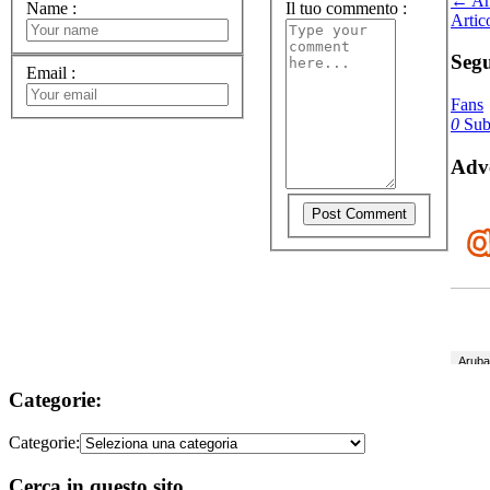
← Art
Name
:
Il tuo commento
:
Artic
Segu
Email
:
Fans
0
Subs
Adve
Categorie:
Categorie:
Cerca in questo sito