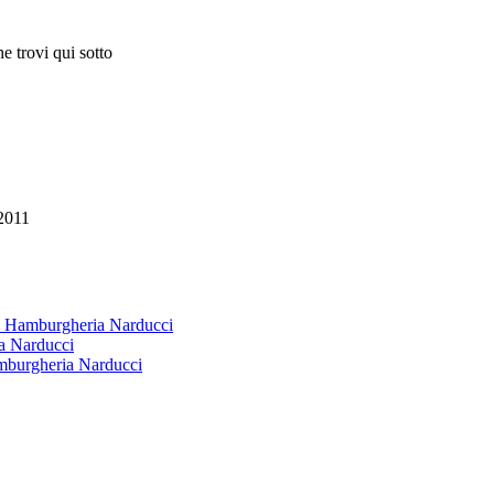
e trovi qui sotto
2011
 & Hamburgheria Narducci
ia Narducci
amburgheria Narducci