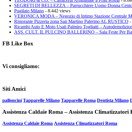
TEODORI & CO. – Camiceria Artigianale a Prati Roma
- 8.64
SEGRETI DI BELLEZZA – Parrucchiere Uomo Donna Cento
Pugilato Milano
- 8.442 views
VERONICA MODA – Negozio di Intimo Stazione Centrale M
Ristorante Pizzeria zona San Martino Palermo AL RUSTICO
-
Ricambi Auto E Moto Usati Palmiro Togliatti – Autodemolizion
ASS. CULT. IL PULCINO BALLERINO – Sala Feste Per Ba
FB Like Box
Vi consigliamo:
Siti Amici
palloncini
Tapparelle Milano
Tapparelle Roma
Dentista Milano
Assistenza Caldaie Roma – Assistenza Climatizzator
Assistenza Caldaie Roma
Assistenza Climatizzatori Roma