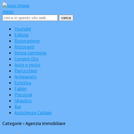
menu
Youtube
Edilizia
Ristorazione
Ristoranti
Senza categoria
Compro Oro
Auto e moto
Parrucchieri
Artigianato
Estetica
Fabbri
Psicologi
Idraulico
Bar
Assistenza Caldaie
Categorie ›
Agenzia immobiliare