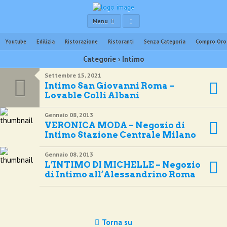
Menu
Youtube
Edilizia
Ristorazione
Ristoranti
Senza Categoria
Compro Oro
Categorie ›
Intimo
Settembre 15, 2021
Intimo San Giovanni Roma –
Lovable Colli Albani
Gennaio 08, 2013
VERONICA MODA – Negozio di
Intimo Stazione Centrale Milano
Gennaio 08, 2013
L’INTIMO DI MICHELLE – Negozio
di Intimo all’Alessandrino Roma
Torna su