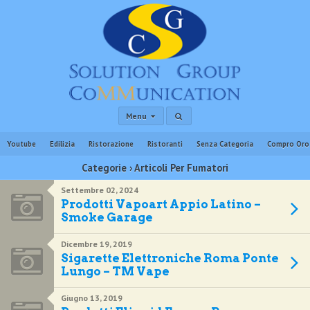
Menu
Youtube
Edilizia
Ristorazione
Ristoranti
Senza Categoria
Compro Oro
Categorie ›
Articoli Per Fumatori
Settembre 02, 2024
Prodotti Vapoart Appio Latino –
Smoke Garage
Dicembre 19, 2019
Sigarette Elettroniche Roma Ponte
Lungo – TM Vape
Giugno 13, 2019