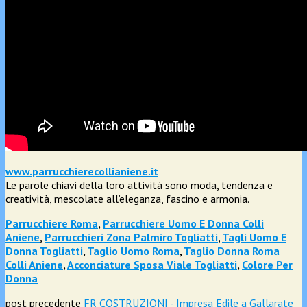
www.parrucchierecollianiene.it
Le parole chiavi della loro attività sono moda, tendenza e
creatività, mescolate all’eleganza, fascino e armonia.
Parrucchiere Roma
,
Parrucchiere Uomo E Donna Colli
Aniene
,
Parrucchieri Zona Palmiro Togliatti
,
Tagli Uomo E
Donna Togliatti
,
Taglio Uomo Roma
,
Taglio Donna Roma
Colli Aniene
,
Acconciature Sposa Viale Togliatti
,
Colore Per
Donna
post precedente
FR COSTRUZIONI - Impresa Edile a Gallarate